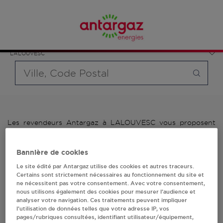
Affinez votre recherche en sélectionnant le modèle de
France
bouteille souhaité et le type de point de vente (revendeur /
Auvergne-Rhône-Alpes
distributeur automatique de bouteilles de gaz ou station GPL
Ardèche
carburant)
LALOUVESC
Requête
Les revendeurs Antargaz à LALOUVESC vous proposent
plus de 700 stations-services ainsi que des distributeurs
24/24h de bouteilles de gaz. Découvrez la liste des
Bannière de cookies
revendeurs Antargaz à LALOUVESC, l'adresse, le numéro de
téléphone de votre stations GPL ou distributeurs de
Le site édité par Antargaz utilise des cookies et autres traceurs.
bouteilles de gaz.
Certains sont strictement nécessaires au fonctionnement du site et
ne nécessitent pas votre consentement. Avec votre consentement,
nous utilisons également des cookies pour mesurer l’audience et
1 revendeur(s) Antargaz
analyser votre navigation. Ces traitements peuvent impliquer
l’utilisation de données telles que votre adresse IP, vos
à LALOUVESC
pages/rubriques consultées, identifiant utilisateur/équipement,