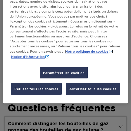
pays, dates, nombre de visites, sources de navigation et vos
interactions avec le site, ainsi que leur transmission à des
partenaires tiers, y compris ceux potentiellement situés en dehors
Villes
de l’Union européenne. Vous pouvez paramétrer vos choix à
l’exception des cookies strictement nécessaires en cliquant sur «
Paramétrer les cookies » ci-dessous. Le refus ou le retrait de votre
VIVAL MAGASIN 2759 LALOUVESC
consentement n’affecte pas l’accès au site, mais peut limiter
certaines fonctionnalités ou mesures d’audience. Choisissez
24 RUE DES CEVENNES
“Accepter tous les cookies” pour autoriser tous les cookies non
07520
LALOUVESC
strictement nécessaires, ou “Refuser tous les cookies” pour refuser
Notre politique de cookies
ces cookies. Pour en savoir plus :
Notice d'information
S'Y RENDRE
Paramétrer les cookies
Refuser tous les cookies
Autoriser tous les cookies
Questions fréquentes
Comment distinguer les bouteilles de gaz
propane des bouteilles de gaz butane ?