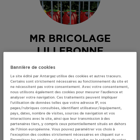
MR BRICOLAGE
LILLEBONNE
RUE AUGUSTE DESGENETAIS
Bannière de cookies
76170
LILLEBONNE
Le site édité par Antargaz utilise des cookies et autres traceurs.
Certains sont strictement nécessaires au fonctionnement du site et
Revendeur de bouteilles de gaz
ne nécessitent pas votre consentement. Avec votre consentement,
nous utilisons également des cookies pour mesurer l’audience et
S'Y RENDRE
analyser votre navigation. Ces traitements peuvent impliquer
l’utilisation de données telles que votre adresse IP, vos
pages/rubriques consultées, identifiant utilisateur/équipement,
pays, dates, nombre de visites, sources de navigation et vos
AFFICHER LE TÉLÉPHONE
interactions avec le site, ainsi que leur transmission à des
partenaires tiers, y compris ceux potentiellement situés en dehors
de l’Union européenne. Vous pouvez paramétrer vos choix à
RECEVOIR LES COORDONNÉES DU REVENDEUR
l’exception des cookies strictement nécessaires en cliquant sur «
Paramétrer les cookies » ci-dessous. Le refus ou le retrait de votre