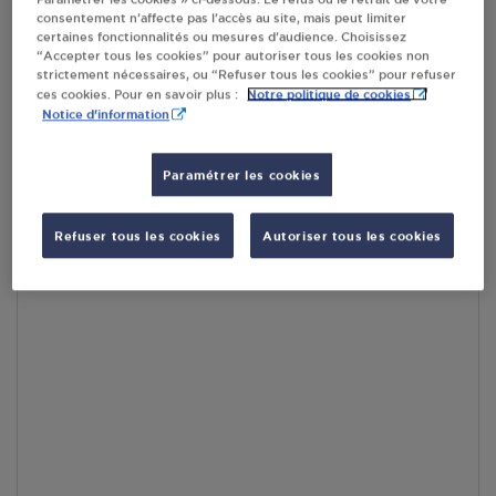
consentement n’affecte pas l’accès au site, mais peut limiter
En cliquant sur « S’y rendre », j’autorise le traitement
certaines fonctionnalités ou mesures d’audience. Choisissez
d’informations (dont mon adresse IP) et leur transfert hors UE
“Accepter tous les cookies” pour autoriser tous les cookies non
par Google Maps afin d’afficher la carte.
En savoir plus
strictement nécessaires, ou “Refuser tous les cookies” pour refuser
Notre politique de cookies
ces cookies. Pour en savoir plus :
Notice d'information
Paramétrer les cookies
Accès
Refuser tous les cookies
Autoriser tous les cookies