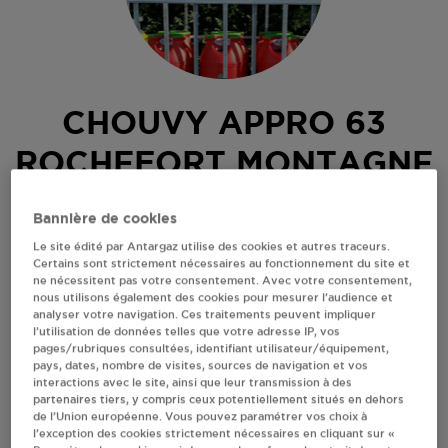
CHOUVY APPRO 63
ROCHEFORT MONTAGNE
RN 89
Bannière de cookies
CHEZ PILAUD
Le site édité par Antargaz utilise des cookies et autres traceurs.
63210
ROCHEFORT MONTAGNE
Certains sont strictement nécessaires au fonctionnement du site et
ne nécessitent pas votre consentement. Avec votre consentement,
Revendeur de bouteilles de gaz
nous utilisons également des cookies pour mesurer l’audience et
analyser votre navigation. Ces traitements peuvent impliquer
S'Y RENDRE
l’utilisation de données telles que votre adresse IP, vos
pages/rubriques consultées, identifiant utilisateur/équipement,
pays, dates, nombre de visites, sources de navigation et vos
interactions avec le site, ainsi que leur transmission à des
AFFICHER LE TÉLÉPHONE
partenaires tiers, y compris ceux potentiellement situés en dehors
de l’Union européenne. Vous pouvez paramétrer vos choix à
l’exception des cookies strictement nécessaires en cliquant sur «
RECEVOIR LES COORDONNÉES DU REVENDEUR