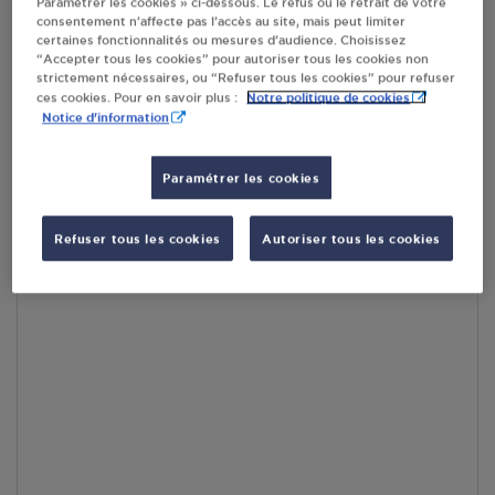
Paramétrer les cookies » ci-dessous. Le refus ou le retrait de votre
consentement n’affecte pas l’accès au site, mais peut limiter
certaines fonctionnalités ou mesures d’audience. Choisissez
En cliquant sur « S’y rendre », j’autorise le traitement
“Accepter tous les cookies” pour autoriser tous les cookies non
d’informations (dont mon adresse IP) et leur transfert hors UE
strictement nécessaires, ou “Refuser tous les cookies” pour refuser
par Google Maps afin d’afficher la carte.
En savoir plus
Notre politique de cookies
ces cookies. Pour en savoir plus :
Notice d'information
Paramétrer les cookies
Accès
Refuser tous les cookies
Autoriser tous les cookies