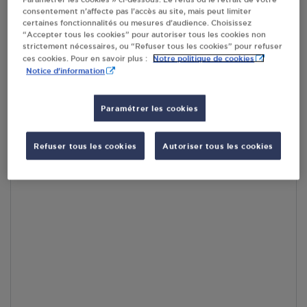
consentement n’affecte pas l’accès au site, mais peut limiter
En cliquant sur « S’y rendre », j’autorise le traitement
certaines fonctionnalités ou mesures d’audience. Choisissez
d’informations (dont mon adresse IP) et leur transfert hors UE
“Accepter tous les cookies” pour autoriser tous les cookies non
par Google Maps afin d’afficher la carte.
En savoir plus
strictement nécessaires, ou “Refuser tous les cookies” pour refuser
Notre politique de cookies
ces cookies. Pour en savoir plus :
Notice d'information
Paramétrer les cookies
Accès
Refuser tous les cookies
Autoriser tous les cookies