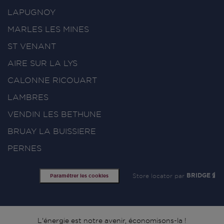
LAPUGNOY
MARLES LES MINES
ST VENANT
AIRE SUR LA LYS
CALONNE RICOUART
LAMBRES
VENDIN LES BETHUNE
BRUAY LA BUISSIERE
PERNES
Store locator par
BRIDGE
Paramétrer les cookies
L'énergie est notre avenir, économisons-la !