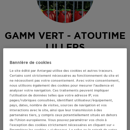
GAMM VERT - ATOUTIME
LILLERS
RN43
Bannière de cookies
62190
LILLERS
Le site édité par Antargaz utilise des cookies et autres traceurs.
Certains sont strictement nécessaires au fonctionnement du site et
Revendeur de bouteilles de gaz
ne nécessitent pas votre consentement. Avec votre consentement,
nous utilisons également des cookies pour mesurer l’audience et
S'Y RENDRE
analyser votre navigation. Ces traitements peuvent impliquer
l’utilisation de données telles que votre adresse IP, vos
pages/rubriques consultées, identifiant utilisateur/équipement,
pays, dates, nombre de visites, sources de navigation et vos
AFFICHER LE TÉLÉPHONE
interactions avec le site, ainsi que leur transmission à des
partenaires tiers, y compris ceux potentiellement situés en dehors
de l’Union européenne. Vous pouvez paramétrer vos choix à
RECEVOIR LES COORDONNÉES DU REVENDEUR
l’exception des cookies strictement nécessaires en cliquant sur «
Paramétrer les cookies » ci-dessous. Le refus ou le retrait de votre