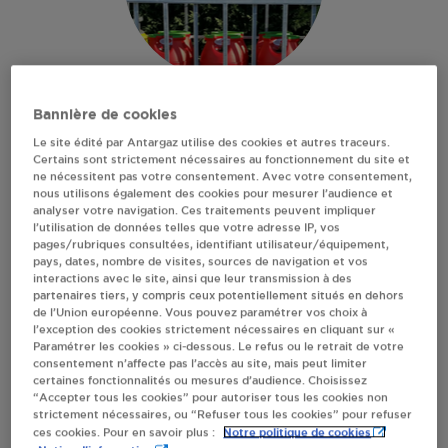
CARREFOUR MARKET
Bannière de cookies
Le site édité par Antargaz utilise des cookies et autres traceurs.
MONTMIRAIL
Certains sont strictement nécessaires au fonctionnement du site et
ne nécessitent pas votre consentement. Avec votre consentement,
nous utilisons également des cookies pour mesurer l’audience et
analyser votre navigation. Ces traitements peuvent impliquer
6 RUE DU FAUBOURG DE CONDE
l’utilisation de données telles que votre adresse IP, vos
51210
MONTMIRAIL
pages/rubriques consultées, identifiant utilisateur/équipement,
pays, dates, nombre de visites, sources de navigation et vos
Revendeur de bouteilles de gaz
interactions avec le site, ainsi que leur transmission à des
partenaires tiers, y compris ceux potentiellement situés en dehors
S'Y RENDRE
de l’Union européenne. Vous pouvez paramétrer vos choix à
l’exception des cookies strictement nécessaires en cliquant sur «
Paramétrer les cookies » ci-dessous. Le refus ou le retrait de votre
consentement n’affecte pas l’accès au site, mais peut limiter
AFFICHER LE TÉLÉPHONE
certaines fonctionnalités ou mesures d’audience. Choisissez
“Accepter tous les cookies” pour autoriser tous les cookies non
strictement nécessaires, ou “Refuser tous les cookies” pour refuser
RECEVOIR LES COORDONNÉES DU REVENDEUR
Notre politique de cookies
ces cookies. Pour en savoir plus :