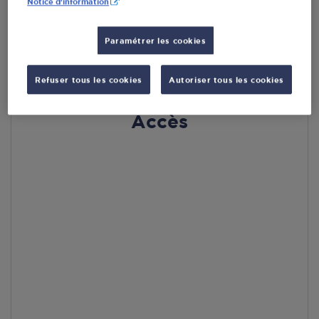
Notice d'information
En cliquant sur « S’y rendre », j’autorise le traitement
d’informations (dont mon adresse IP) et leur transfert hors UE
par Google Maps afin d’afficher la carte.
En savoir plus
Paramétrer les cookies
Refuser tous les cookies
Autoriser tous les cookies
Accès