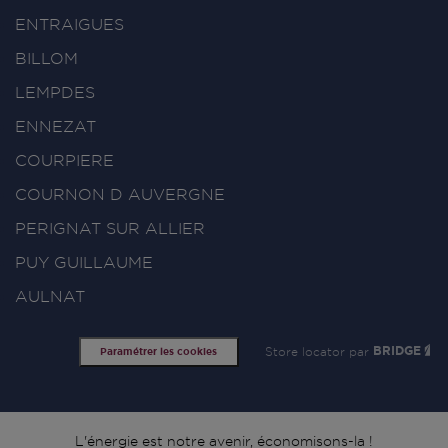
ENTRAIGUES
BILLOM
LEMPDES
ENNEZAT
COURPIERE
COURNON D AUVERGNE
PERIGNAT SUR ALLIER
PUY GUILLAUME
AULNAT
Store locator par
BRIDGE
Paramétrer les cookies
L'énergie est notre avenir, économisons-la !