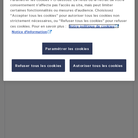
consentement n’affecte pas l’accès au site, mais peut limiter
En cliquant sur « S’y rendre », j’autorise le traitement
certaines fonctionnalités ou mesures d’audience. Choisissez
d’informations (dont mon adresse IP) et leur transfert hors UE
“Accepter tous les cookies” pour autoriser tous les cookies non
par Google Maps afin d’afficher la carte.
En savoir plus
strictement nécessaires, ou “Refuser tous les cookies” pour refuser
Notre politique de cookies
ces cookies. Pour en savoir plus :
Notice d'information
Paramétrer les cookies
Accès
Refuser tous les cookies
Autoriser tous les cookies