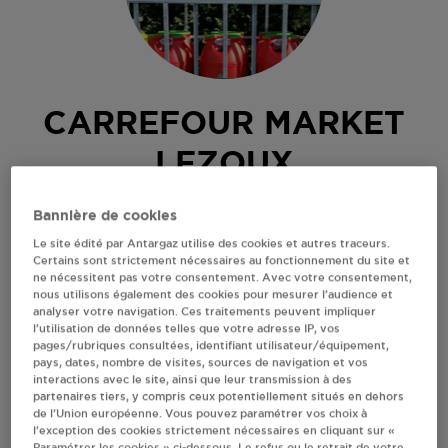
CARREFOUR MARKET
LEZOUX
RUE G. CLEMENCEAU
Bannière de cookies
63190
LEZOUX
Le site édité par Antargaz utilise des cookies et autres traceurs.
Certains sont strictement nécessaires au fonctionnement du site et
Revendeur de bouteilles de gaz
ne nécessitent pas votre consentement. Avec votre consentement,
nous utilisons également des cookies pour mesurer l’audience et
S'Y RENDRE
analyser votre navigation. Ces traitements peuvent impliquer
l’utilisation de données telles que votre adresse IP, vos
pages/rubriques consultées, identifiant utilisateur/équipement,
pays, dates, nombre de visites, sources de navigation et vos
AFFICHER LE TÉLÉPHONE
interactions avec le site, ainsi que leur transmission à des
partenaires tiers, y compris ceux potentiellement situés en dehors
de l’Union européenne. Vous pouvez paramétrer vos choix à
RECEVOIR LES COORDONNÉES DU REVENDEUR
l’exception des cookies strictement nécessaires en cliquant sur «
Paramétrer les cookies » ci-dessous. Le refus ou le retrait de votre