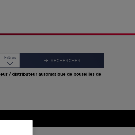
Latitude
Longitude
Filtres
RECHERCHER
eur / distributeur automatique de bouteilles de