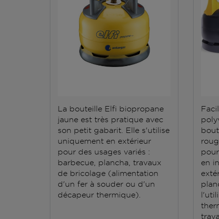
La bouteille Elfi biopropane
Facil
jaune est très pratique avec
polyv
son petit gabarit. Elle s'utilise
bout
uniquement en extérieur
roug
pour des usages variés :
pour
barbecue, plancha, travaux
en i
de bricolage (alimentation
exté
d'un fer à souder ou d'un
plan
décapeur thermique).
l'ut
ther
trav