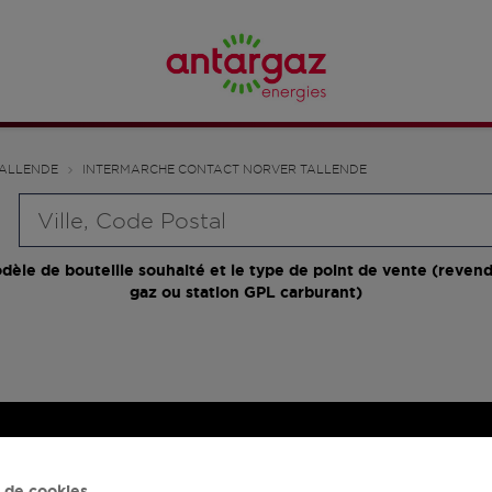
ALLENDE
INTERMARCHE CONTACT NORVER TALLENDE
Requête
dèle de bouteille souhaité et le type de point de vente (revend
gaz ou station GPL carburant)
 de cookies