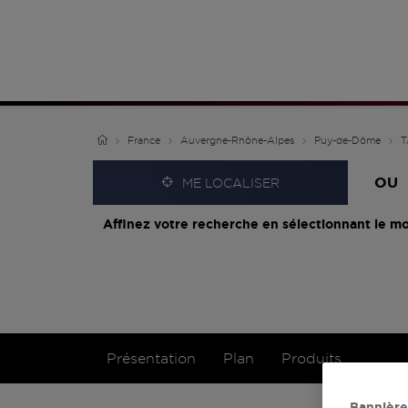
France
Auvergne-Rhône-Alpes
Puy-de-Dôme
T
OU
ME LOCALISER
Affinez votre recherche en sélectionnant le mo
Présentation
Plan
Produits
Bannière