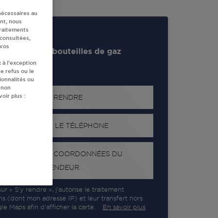
nécessaires au
nt, nous
traitements
 consultées,
 vos
evendeur de bouteilles de gaz
 à l’exception
e refus ou le
ionnalités ou
 non
oir plus :
S'Y RENDRE
AFFICHER LE TÉLÉPHONE
RECEVOIR LES COORDONNÉES DU
REVENDEUR
ur « S’y rendre », j’autorise le traitement
ns (dont mon adresse IP) et leur transfert hors
e Maps afin d’afficher la carte.
En savoir plus