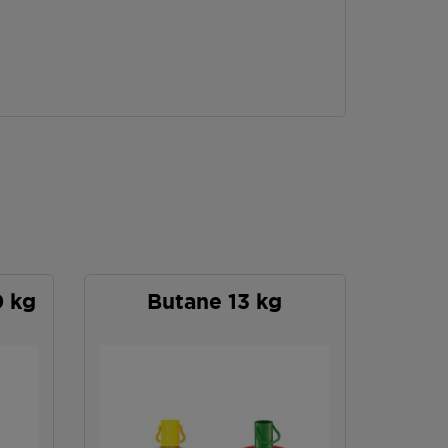
0 kg
Butane 13 kg
P