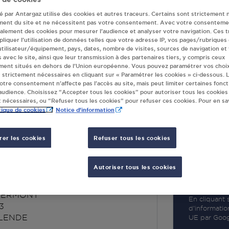
té par Antargaz utilise des cookies et autres traceurs. Certains sont strictement 
ment du site et ne nécessitent pas votre consentement. Avec votre consenteme
galement des cookies pour mesurer l’audience et analyser votre navigation. Ces 
liquer l’utilisation de données telles que votre adresse IP, vos pages/rubriques
 utilisateur/équipement, pays, dates, nombre de visites, sources de navigation et
R
s avec le site, ainsi que leur transmission à des partenaires tiers, y compris ceux
ment situés en dehors de l’Union européenne. Vous pouvez paramétrer vos choix
 strictement nécessaires en cliquant sur « Paramétrer les cookies » ci-dessous. L
votre consentement n’affecte pas l’accès au site, mais peut limiter certaines fonct
udience. Choisissez “Accepter tous les cookies” pour autoriser tous les cookies
 nécessaires, ou “Refuser tous les cookies” pour refuser ces cookies. Pour en sav
tique de cookies
Notice d'information
er les cookies
Refuser tous les cookies
ONTACT NORVER
ENDE
Autoriser tous les cookies
LERMONT
En cliquant s
3
d’informatio
LENDE
UE par Googl