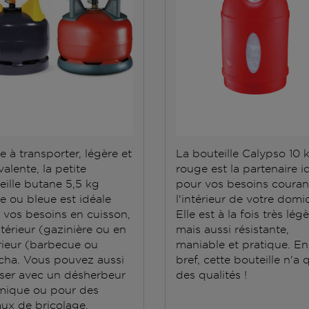
e à transporter, légère et
La bouteille Calypso 10 
alente, la petite
rouge est la partenaire i
eille butane 5,5 kg
pour vos besoins couran
e ou bleue est idéale
l'intérieur de votre domic
 vos besoins en cuisson,
Elle est à la fois très lég
ntérieur (gazinière ou en
mais aussi résistante,
rieur (barbecue ou
maniable et pratique. En
cha. Vous pouvez aussi
bref, cette bouteille n'a 
iliser avec un désherbeur
des qualités !
mique ou pour des
aux de bricolage.