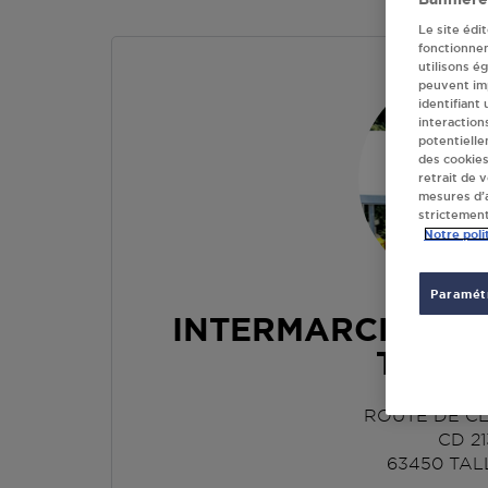
Le site édi
fonctionne
utilisons é
peuvent imp
identifiant
interaction
potentielle
des cookies
retrait de 
mesures d’a
strictement
Notre poli
Paramétr
INTERMARCHE C
TALL
ROUTE DE C
CD 21
63450
TAL