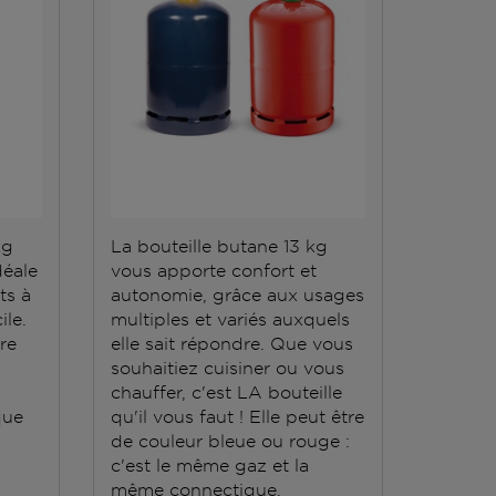
kg
La bouteille butane 13 kg
La bout
déale
vous apporte confort et
répond 
ts à
autonomie, grâce aux usages
Elle do
ile.
multiples et variés auxquels
stockée
ère
elle sait répondre. Que vous
conten
souhaitiez cuisiner ou vous
grande
chauffer, c'est LA bouteille
que
qu'il vous faut ! Elle peut être
de couleur bleue ou rouge :
c'est le même gaz et la
même connectique.