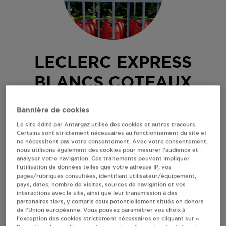
LECLERC EXPRESS
BLANCS COTEAUX
13 AVENUE DU GENERAL DE GAULLE
Bannière de cookies
BLANC COTEAUX
Le site édité par Antargaz utilise des cookies et autres traceurs.
51130
BLANCS COTEAUX
Certains sont strictement nécessaires au fonctionnement du site et
ne nécessitent pas votre consentement. Avec votre consentement,
Revendeur de bouteilles de gaz
nous utilisons également des cookies pour mesurer l’audience et
analyser votre navigation. Ces traitements peuvent impliquer
S'Y RENDRE
l’utilisation de données telles que votre adresse IP, vos
pages/rubriques consultées, identifiant utilisateur/équipement,
pays, dates, nombre de visites, sources de navigation et vos
interactions avec le site, ainsi que leur transmission à des
AFFICHER LE TÉLÉPHONE
partenaires tiers, y compris ceux potentiellement situés en dehors
de l’Union européenne. Vous pouvez paramétrer vos choix à
l’exception des cookies strictement nécessaires en cliquant sur «
RECEVOIR LES COORDONNÉES DU REVENDEUR