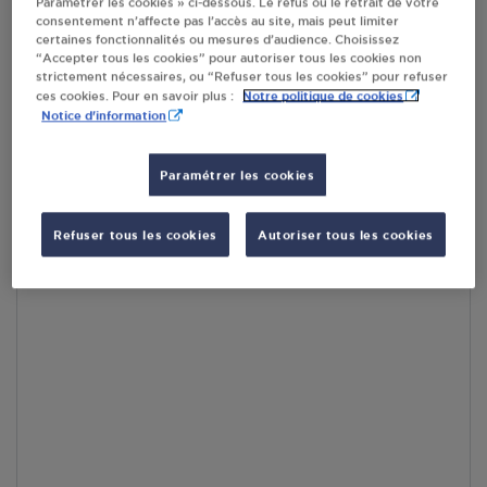
Paramétrer les cookies » ci-dessous. Le refus ou le retrait de votre
consentement n’affecte pas l’accès au site, mais peut limiter
certaines fonctionnalités ou mesures d’audience. Choisissez
En cliquant sur « S’y rendre », j’autorise le traitement
“Accepter tous les cookies” pour autoriser tous les cookies non
d’informations (dont mon adresse IP) et leur transfert hors UE
strictement nécessaires, ou “Refuser tous les cookies” pour refuser
par Google Maps afin d’afficher la carte.
En savoir plus
Notre politique de cookies
ces cookies. Pour en savoir plus :
Notice d'information
Paramétrer les cookies
Accès
Refuser tous les cookies
Autoriser tous les cookies