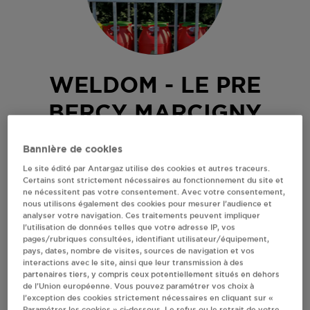
WELDOM - LE PRE
BERCY MARCIGNY
ZI SAINT NIZIER
Bannière de cookies
71110
MARCIGNY
Le site édité par Antargaz utilise des cookies et autres traceurs.
Certains sont strictement nécessaires au fonctionnement du site et
Revendeur de bouteilles de gaz
ne nécessitent pas votre consentement. Avec votre consentement,
nous utilisons également des cookies pour mesurer l’audience et
S'Y RENDRE
analyser votre navigation. Ces traitements peuvent impliquer
l’utilisation de données telles que votre adresse IP, vos
pages/rubriques consultées, identifiant utilisateur/équipement,
pays, dates, nombre de visites, sources de navigation et vos
AFFICHER LE TÉLÉPHONE
interactions avec le site, ainsi que leur transmission à des
partenaires tiers, y compris ceux potentiellement situés en dehors
de l’Union européenne. Vous pouvez paramétrer vos choix à
RECEVOIR LES COORDONNÉES DU REVENDEUR
l’exception des cookies strictement nécessaires en cliquant sur «
Paramétrer les cookies » ci-dessous. Le refus ou le retrait de votre