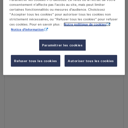
consentement n’affecte pas l’accès au site, mais peut limiter
En cliquant sur « S’y rendre », j’autorise le traitement
certaines fonctionnalités ou mesures d’audience. Choisissez
d’informations (dont mon adresse IP) et leur transfert hors UE
“Accepter tous les cookies” pour autoriser tous les cookies non
par Google Maps afin d’afficher la carte.
En savoir plus
strictement nécessaires, ou “Refuser tous les cookies” pour refuser
Notre politique de cookies
ces cookies. Pour en savoir plus :
Notice d'information
Paramétrer les cookies
Accès
Refuser tous les cookies
Autoriser tous les cookies