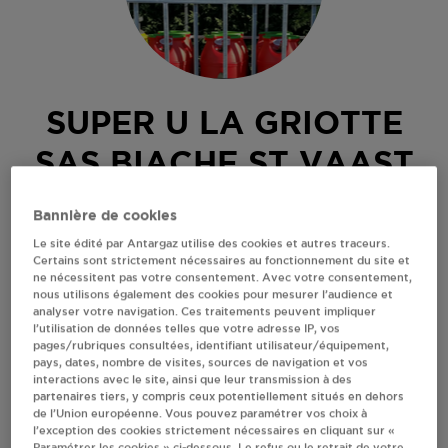
SUPER U LA GRIOTTE
SAS BIACHE ST VAAST
RUE DU MARECHAL FOCH
Bannière de cookies
62118
BIACHE ST VAAST
Le site édité par Antargaz utilise des cookies et autres traceurs.
Certains sont strictement nécessaires au fonctionnement du site et
Revendeur de bouteilles de gaz
ne nécessitent pas votre consentement. Avec votre consentement,
nous utilisons également des cookies pour mesurer l’audience et
S'Y RENDRE
analyser votre navigation. Ces traitements peuvent impliquer
l’utilisation de données telles que votre adresse IP, vos
pages/rubriques consultées, identifiant utilisateur/équipement,
pays, dates, nombre de visites, sources de navigation et vos
AFFICHER LE TÉLÉPHONE
interactions avec le site, ainsi que leur transmission à des
partenaires tiers, y compris ceux potentiellement situés en dehors
de l’Union européenne. Vous pouvez paramétrer vos choix à
RECEVOIR LES COORDONNÉES DU REVENDEUR
l’exception des cookies strictement nécessaires en cliquant sur «
Paramétrer les cookies » ci-dessous. Le refus ou le retrait de votre