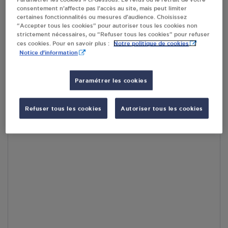
consentement n’affecte pas l’accès au site, mais peut limiter
En cliquant sur « S’y rendre », j’autorise le traitement
certaines fonctionnalités ou mesures d’audience. Choisissez
d’informations (dont mon adresse IP) et leur transfert hors UE
“Accepter tous les cookies” pour autoriser tous les cookies non
par Google Maps afin d’afficher la carte.
En savoir plus
strictement nécessaires, ou “Refuser tous les cookies” pour refuser
Notre politique de cookies
ces cookies. Pour en savoir plus :
Notice d'information
Paramétrer les cookies
Accès
Refuser tous les cookies
Autoriser tous les cookies