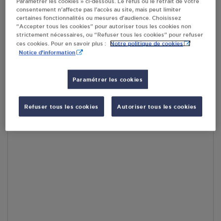
Paramétrer les cookies » ci-dessous. Le refus ou le retrait de votre
consentement n’affecte pas l’accès au site, mais peut limiter
certaines fonctionnalités ou mesures d’audience. Choisissez
En cliquant sur « S’y rendre », j’autorise le traitement
“Accepter tous les cookies” pour autoriser tous les cookies non
d’informations (dont mon adresse IP) et leur transfert hors UE
strictement nécessaires, ou “Refuser tous les cookies” pour refuser
par Google Maps afin d’afficher la carte.
En savoir plus
Notre politique de cookies
ces cookies. Pour en savoir plus :
Notice d'information
Paramétrer les cookies
Accès
Refuser tous les cookies
Autoriser tous les cookies