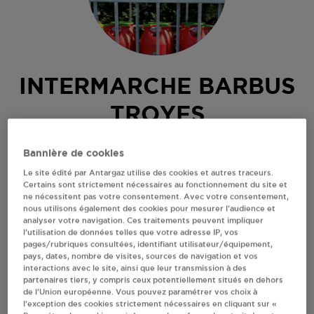
INTERMARCHE BARBUS
TROYES
64 BIS, MAIL DES CHARMILLES
Bannière de cookies
.
Le site édité par Antargaz utilise des cookies et autres traceurs.
10000
TROYES
Certains sont strictement nécessaires au fonctionnement du site et
ne nécessitent pas votre consentement. Avec votre consentement,
Revendeur de bouteilles de gaz
nous utilisons également des cookies pour mesurer l’audience et
analyser votre navigation. Ces traitements peuvent impliquer
S'Y RENDRE
l’utilisation de données telles que votre adresse IP, vos
pages/rubriques consultées, identifiant utilisateur/équipement,
pays, dates, nombre de visites, sources de navigation et vos
interactions avec le site, ainsi que leur transmission à des
AFFICHER LE TÉLÉPHONE
partenaires tiers, y compris ceux potentiellement situés en dehors
de l’Union européenne. Vous pouvez paramétrer vos choix à
l’exception des cookies strictement nécessaires en cliquant sur «
RECEVOIR LES COORDONNÉES DU REVENDEUR