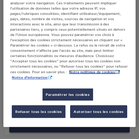
analyser votre navigation. Ces traitements peuvent impliquer
l’utilisation de données telles que votre adresse IP, vos
pages/rubriques consultées, identifiant utilisateur/équipement,
Villes
pays, dates, nombre de visites, sources de navigation et vos
interactions avec le site, ainsi que leur transmission à des
partenaires tiers, y compris ceux potentiellement situés en dehors
DISTRIBUTEUR AUTOMATIQUE 24/24
de l’Union européenne. Vous pouvez paramétrer vos choix à
CARREFOUR LA CHAPELLE ST LUC
l’exception des cookies strictement nécessaires en cliquant sur «
Paramétrer les cookies » ci-dessous. Le refus ou le retrait de votre
4 BOULEVARD DE L'OUEST
consentement n’affecte pas l’accès au site, mais peut limiter
10600
LA CHAPELLE ST LUC
certaines fonctionnalités ou mesures d’audience. Choisissez
“Accepter tous les cookies” pour autoriser tous les cookies non
strictement nécessaires, ou “Refuser tous les cookies” pour refuser
S'Y RENDRE
Notre politique de cookies
ces cookies. Pour en savoir plus :
Notice d'information
PREVOT SMETA LA CHAPELLE ST LUC
Paramétrer les cookies
5, RUE ARCHIMEDE
Z.I.
10600
LA CHAPELLE ST LUC
Refuser tous les cookies
Autoriser tous les cookies
S'Y RENDRE