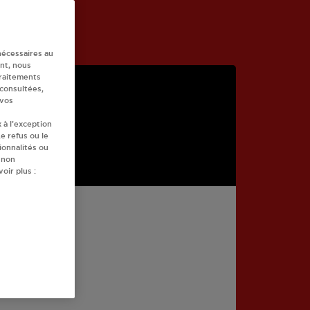
nécessaires au
nt, nous
traitements
 consultées,
 vos
 à l’exception
e refus ou le
ionnalités ou
 non
oir plus :
ILLE