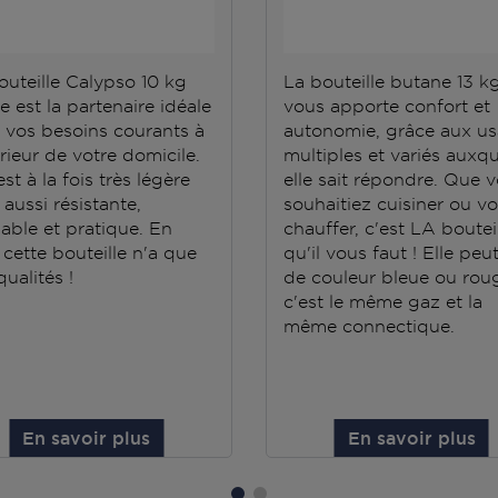
outeille Calypso 10 kg
La bouteille butane 13 k
e est la partenaire idéale
vous apporte confort et
 vos besoins courants à
autonomie, grâce aux u
érieur de votre domicile.
multiples et variés auxqu
est à la fois très légère
elle sait répondre. Que 
aussi résistante,
souhaitiez cuisiner ou v
able et pratique. En
chauffer, c'est LA boutei
 cette bouteille n'a que
qu'il vous faut ! Elle peu
ualités !
de couleur bleue ou roug
c'est le même gaz et la
même connectique.
En savoir plus
En savoir plus