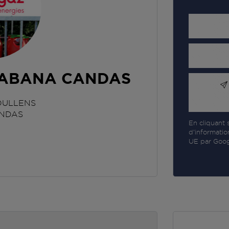
GABANA CANDAS
OULLENS
NDAS
En cliquant s
d’informatio
UE par Googl