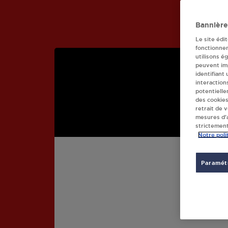
Bannière
Le site édi
fonctionne
utilisons é
peuvent imp
identifiant
interaction
potentielle
des cookies
retrait de 
mesures d’a
strictement
Notre poli
CAR
Paramétr