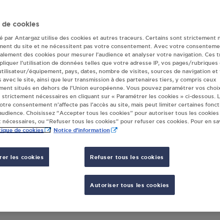
portes
 de cookies
Retrouvez nos revendeurs les plus proches !
té par Antargaz utilise des cookies et autres traceurs. Certains sont strictement 
ment du site et ne nécessitent pas votre consentement. Avec votre consenteme
galement des cookies pour mesurer l’audience et analyser votre navigation. Ces 
liquer l’utilisation de données telles que votre adresse IP, vos pages/rubriques
 utilisateur/équipement, pays, dates, nombre de visites, sources de navigation et
s avec le site, ainsi que leur transmission à des partenaires tiers, y compris ceux
ment situés en dehors de l’Union européenne. Vous pouvez paramétrer vos choix
 strictement nécessaires en cliquant sur « Paramétrer les cookies » ci-dessous. L
votre consentement n’affecte pas l’accès au site, mais peut limiter certaines fonct
udience. Choisissez “Accepter tous les cookies” pour autoriser tous les cookies
 nécessaires, ou “Refuser tous les cookies” pour refuser ces cookies. Pour en sav
tique de cookies
Notice d'information
REFOUR CONTACT FCL DISTRI BERNAV
er les cookies
Refuser tous les cookies
CARREFOUR CONTACT
11 ROUTE DE CANAPLE
AFFICHER LE TÉLÉPHONE
80370
BERNAVILLE
Autoriser tous les cookies