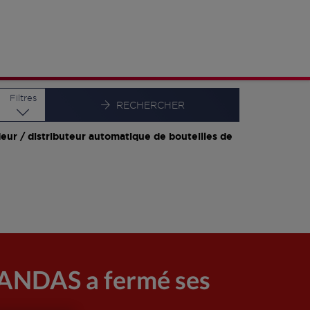
Latitude
Longitude
Filtres
RECHERCHER
eur / distributeur automatique de bouteilles de
NDAS a fermé ses