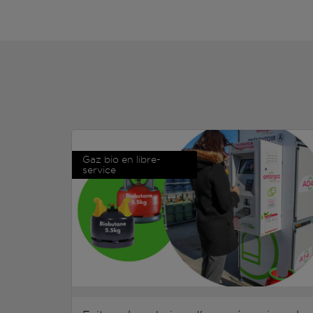
Gaz bio en libre-
service