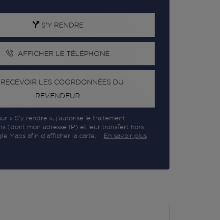
S'Y RENDRE
AFFICHER LE TÉLÉPHONE
RECEVOIR LES COORDONNÉES DU
REVENDEUR
ur « S’y rendre », j’autorise le traitement
ns (dont mon adresse IP) et leur transfert hors
e Maps afin d’afficher la carte.
En savoir plus