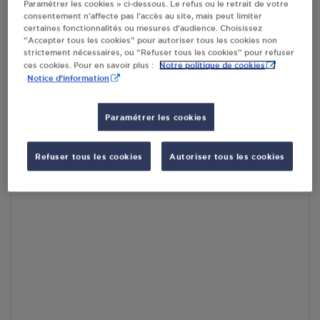
Paramétrer les cookies » ci-dessous. Le refus ou le retrait de votre
En cliquant sur « S’y rendre », j’autorise le traitement
consentement n’affecte pas l’accès au site, mais peut limiter
d’informations (dont mon adresse IP) et leur transfert hors UE
certaines fonctionnalités ou mesures d’audience. Choisissez
par Google Maps afin d’afficher la carte.
En savoir plus
“Accepter tous les cookies” pour autoriser tous les cookies non
strictement nécessaires, ou “Refuser tous les cookies” pour refuser
Notre politique de cookies
ces cookies. Pour en savoir plus :
Notice d'information
Accès
Paramétrer les cookies
Refuser tous les cookies
Autoriser tous les cookies