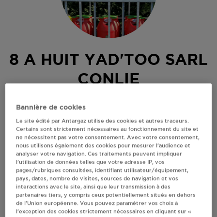
8 A HUIT YAD'TOO SARL
CONLIE
3 PLACE DES HALLES
Bannière de cookies
72240
CONLIE
Le site édité par Antargaz utilise des cookies et autres traceurs.
Revendeur de bouteilles de gaz
Certains sont strictement nécessaires au fonctionnement du site et
ne nécessitent pas votre consentement. Avec votre consentement,
nous utilisons également des cookies pour mesurer l’audience et
S'Y RENDRE
analyser votre navigation. Ces traitements peuvent impliquer
l’utilisation de données telles que votre adresse IP, vos
pages/rubriques consultées, identifiant utilisateur/équipement,
AFFICHER LE TÉLÉPHONE
pays, dates, nombre de visites, sources de navigation et vos
interactions avec le site, ainsi que leur transmission à des
partenaires tiers, y compris ceux potentiellement situés en dehors
de l’Union européenne. Vous pouvez paramétrer vos choix à
RECEVOIR LES COORDONNÉES DU REVENDEUR
l’exception des cookies strictement nécessaires en cliquant sur «