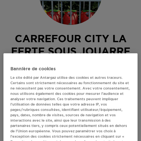
CARREFOUR CITY LA
FERTE SOUS JOUARRE
VERBODIS SARL
Bannière de cookies
5 RUE DES PELLETIERS
Le site édité par Antargaz utilise des cookies et autres traceurs.
77260
LA FERTE SOUS JOUARRE
Certains sont strictement nécessaires au fonctionnement du site et
ne nécessitent pas votre consentement. Avec votre consentement,
Revendeur de bouteilles de gaz
nous utilisons également des cookies pour mesurer l’audience et
analyser votre navigation. Ces traitements peuvent impliquer
S'Y RENDRE
l’utilisation de données telles que votre adresse IP, vos
pages/rubriques consultées, identifiant utilisateur/équipement,
pays, dates, nombre de visites, sources de navigation et vos
interactions avec le site, ainsi que leur transmission à des
AFFICHER LE TÉLÉPHONE
partenaires tiers, y compris ceux potentiellement situés en dehors
de l’Union européenne. Vous pouvez paramétrer vos choix à
l’exception des cookies strictement nécessaires en cliquant sur «
RECEVOIR LES COORDONNÉES DU REVENDEUR