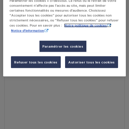
Paramétrer les cookies » ci-dessous. Le refus ou le retrait de votre
consentement n’affecte pas l’accès au site, mais peut limiter
certaines fonctionnalités ou mesures d’audience. Choisissez
En cliquant sur « S’y rendre », j’autorise le traitement
“Accepter tous les cookies” pour autoriser tous les cookies non
d’informations (dont mon adresse IP) et leur transfert hors UE
strictement nécessaires, ou “Refuser tous les cookies” pour refuser
par Google Maps afin d’afficher la carte.
En savoir plus
Notre politique de cookies
ces cookies. Pour en savoir plus :
Notice d'information
Paramétrer les cookies
Accès
Refuser tous les cookies
Autoriser tous les cookies