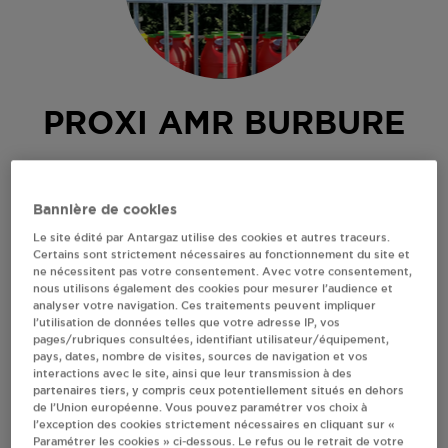
PROXI AMR BURBURE
20 RUE NOEMIE DELOBELLE
62151
BURBURE
Bannière de cookies
Revendeur de bouteilles de gaz
Le site édité par Antargaz utilise des cookies et autres traceurs.
Certains sont strictement nécessaires au fonctionnement du site et
S'Y RENDRE
ne nécessitent pas votre consentement. Avec votre consentement,
nous utilisons également des cookies pour mesurer l’audience et
analyser votre navigation. Ces traitements peuvent impliquer
l’utilisation de données telles que votre adresse IP, vos
AFFICHER LE TÉLÉPHONE
pages/rubriques consultées, identifiant utilisateur/équipement,
pays, dates, nombre de visites, sources de navigation et vos
interactions avec le site, ainsi que leur transmission à des
RECEVOIR LES COORDONNÉES DU REVENDEUR
partenaires tiers, y compris ceux potentiellement situés en dehors
de l’Union européenne. Vous pouvez paramétrer vos choix à
l’exception des cookies strictement nécessaires en cliquant sur «
En cliquant sur « S’y rendre », j’autorise le traitement
Paramétrer les cookies » ci-dessous. Le refus ou le retrait de votre
d’informations (dont mon adresse IP) et leur transfert hors UE