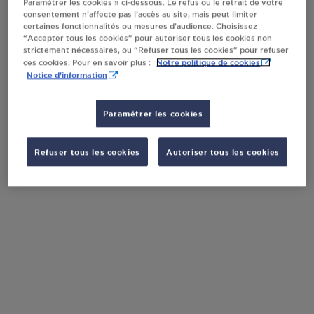
En cliquant sur « S’y rendre », j’autorise le traitement
Paramétrer les cookies » ci-dessous. Le refus ou le retrait de votre
d’informations (dont mon adresse IP) et leur transfert hors UE
consentement n’affecte pas l’accès au site, mais peut limiter
certaines fonctionnalités ou mesures d’audience. Choisissez
par Google Maps afin d’afficher la carte.
En savoir plus
“Accepter tous les cookies” pour autoriser tous les cookies non
strictement nécessaires, ou “Refuser tous les cookies” pour refuser
Notre politique de cookies
ces cookies. Pour en savoir plus :
Notice d'information
Accès
Paramétrer les cookies
Refuser tous les cookies
Autoriser tous les cookies