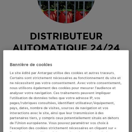
DISTRIBUTEUR
AUTOMATIQUE 24/24
INTERMARCHE AGDE
Bannière de cookies
Le site édité par Antargaz utilise des cookies et autres traceurs.
ROUTE DE SETE
Certains sont strictement nécessaires au fonctionnement du site et
34300
AGDE
ne nécessitent pas votre consentement. Avec votre consentement,
nous utilisons également des cookies pour mesurer l’audience et
Distributeur 24h/24 de bouteilles de gaz
analyser votre navigation. Ces traitements peuvent impliquer
l’utilisation de données telles que votre adresse IP, vos
S'Y RENDRE
pages/rubriques consultées, identifiant utilisateur/équipement,
pays, dates, nombre de visites, sources de navigation et vos
interactions avec le site, ainsi que leur transmission à des
partenaires tiers, y compris ceux potentiellement situés en dehors
RECEVOIR LES COORDONNÉES DU REVENDEUR
de l’Union européenne. Vous pouvez paramétrer vos choix à
l’exception des cookies strictement nécessaires en cliquant sur «