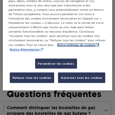
pays, dates, nombre de visites, sources de navigation et vos
interactions avec le site, ainsi que leur transmission à des
Villes
partenaires tiers, y compris ceux potentiellement situés en dehors
de l’Union européenne. Vous pouvez paramétrer vos choix à
l’exception des cookies strictement nécessaires en cliquant sur «
EPICERIE TABAC PRESSE L OULIVADE
Paramétrer les cookies » ci-dessous. Le refus ou le retrait de votre
VALAURIE
consentement n’affecte pas l’accès au site, mais peut limiter
certaines fonctionnalités ou mesures d’audience. Choisissez
5 PLACE NICOLAS APPERT
“Accepter tous les cookies” pour autoriser tous les cookies non
26230
VALAURIE
strictement nécessaires, ou “Refuser tous les cookies” pour refuser
Notre politique de cookies
ces cookies. Pour en savoir plus :
Notice d'information
S'Y RENDRE
Paramétrer les cookies
Refuser tous les cookies
Autoriser tous les cookies
Questions fréquentes
Comment distinguer les bouteilles de gaz
propane des bouteilles de gaz butane ?