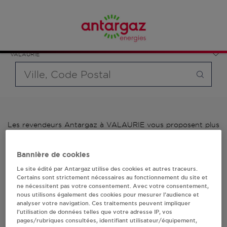
Affinez votre recherche en sélectionnant le modèle de
France
bouteille souhaité et le type de point de vente (revendeur /
Auvergne-Rhône-Alpes
distributeur automatique de bouteilles de gaz ou station GPL
Drôme
carburant)
VALAURIE
Requête
Les revendeurs Antargaz à VALAURIE vous proposent plus
de 700 stations-services ainsi que des distributeurs 24/24h
de bouteilles de gaz. Découvrez la liste des revendeurs
Bannière de cookies
Antargaz à VALAURIE, l'adresse, le numéro de téléphone de
votre stations GPL ou distributeurs de bouteilles de gaz.
Le site édité par Antargaz utilise des cookies et autres traceurs.
Certains sont strictement nécessaires au fonctionnement du site et
1 revendeur(s) Antargaz
ne nécessitent pas votre consentement. Avec votre consentement,
nous utilisons également des cookies pour mesurer l’audience et
analyser votre navigation. Ces traitements peuvent impliquer
à VALAURIE
l’utilisation de données telles que votre adresse IP, vos
pages/rubriques consultées, identifiant utilisateur/équipement,