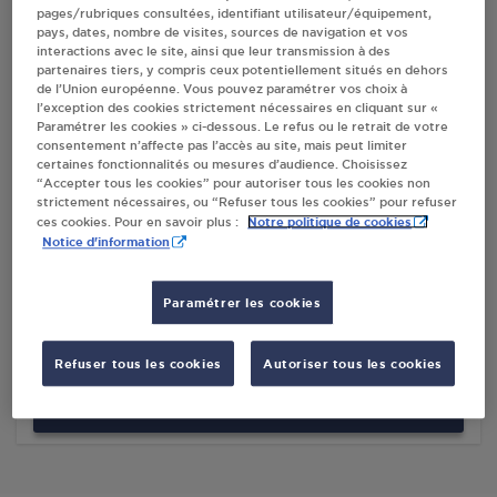
pages/rubriques consultées, identifiant utilisateur/équipement,
pays, dates, nombre de visites, sources de navigation et vos
interactions avec le site, ainsi que leur transmission à des
Villes
partenaires tiers, y compris ceux potentiellement situés en dehors
de l’Union européenne. Vous pouvez paramétrer vos choix à
l’exception des cookies strictement nécessaires en cliquant sur «
ESPACE TERRENA SAS TREMENTINES
Paramétrer les cookies » ci-dessous. Le refus ou le retrait de votre
consentement n’affecte pas l’accès au site, mais peut limiter
LA GARE
certaines fonctionnalités ou mesures d’audience. Choisissez
49340
TREMENTINES
“Accepter tous les cookies” pour autoriser tous les cookies non
strictement nécessaires, ou “Refuser tous les cookies” pour refuser
Notre politique de cookies
ces cookies. Pour en savoir plus :
S'Y RENDRE
Notice d'information
CARREFOUR CONTACT TREMENTINES
Paramétrer les cookies
PLACE EMMANUEL BODET
49340
TREMENTINES
Refuser tous les cookies
Autoriser tous les cookies
S'Y RENDRE