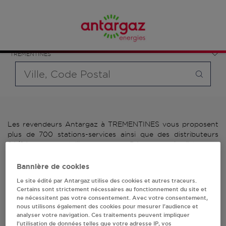
Affinez votre recherche en sélectionnant le modèle de
France
bouteille souhaité et le type de point de vente (revendeur /
Pays de la Loire
distributeur automatique de bouteilles de gaz ou station GPL
Maine-et-Loire
carburant)
TREMENTINES
Requête
Les revendeurs Antargaz à TREMENTINES vous proposent
plus de 700 stations-services ainsi que des distributeurs
24/24h de bouteilles de gaz. Découvrez la liste des
revendeurs Antargaz à TREMENTINES, l'adresse, le numéro
de téléphone de votre stations GPL ou distributeurs de
Bannière de cookies
bouteilles de gaz.
Le site édité par Antargaz utilise des cookies et autres traceurs.
Certains sont strictement nécessaires au fonctionnement du site et
2 revendeur(s) Antargaz
ne nécessitent pas votre consentement. Avec votre consentement,
nous utilisons également des cookies pour mesurer l’audience et
analyser votre navigation. Ces traitements peuvent impliquer
à TREMENTINES
l’utilisation de données telles que votre adresse IP, vos