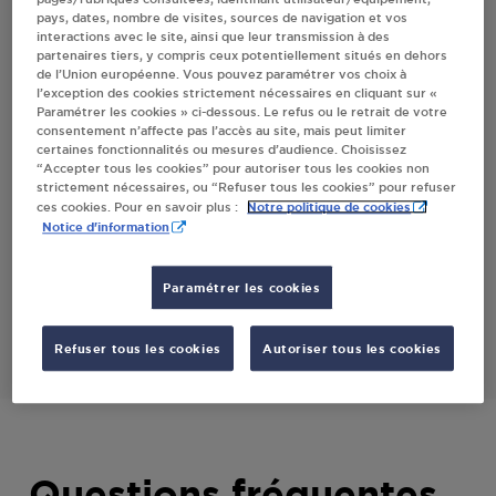
pays, dates, nombre de visites, sources de navigation et vos
VIEIL
interactions avec le site, ainsi que leur transmission à des
partenaires tiers, y compris ceux potentiellement situés en dehors
de l’Union européenne. Vous pouvez paramétrer vos choix à
l’exception des cookies strictement nécessaires en cliquant sur «
Villes
Paramétrer les cookies » ci-dessous. Le refus ou le retrait de votre
consentement n’affecte pas l’accès au site, mais peut limiter
certaines fonctionnalités ou mesures d’audience. Choisissez
PROXI CLEMOT CHAUVAT SAINT FLORENT LE
“Accepter tous les cookies” pour autoriser tous les cookies non
VIEIL
strictement nécessaires, ou “Refuser tous les cookies” pour refuser
Notre politique de cookies
ces cookies. Pour en savoir plus :
1 RUE ANJOU
Notice d'information
LA BOUTOUCHERE
49410
SAINT FLORENT LE VIEIL
Paramétrer les cookies
S'Y RENDRE
Refuser tous les cookies
Autoriser tous les cookies
Questions fréquentes