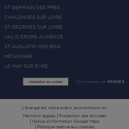
ST GERMAIN DES PRES
CHALONNES SUR LOIRE
ST GEORGES SUR LOIRE
VAL D ERDRE AUXENCE
ST AUGUSTIN DES BOIS
MESANGER
LE MAY SUR EVRE
Store locator par
BRIDGE
Paramétrer les cookies
Signature
L'énergie est notre avenir, économisons-la !
Mentions légales
Protection des données
Notice d’information Google Maps
Politique relative aux cookies