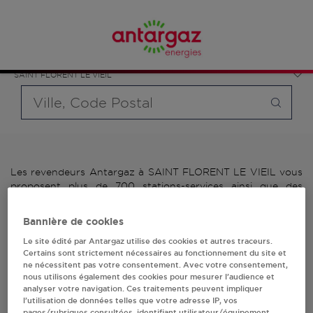
Affinez votre recherche en sélectionnant le modèle de
France
bouteille souhaité et le type de point de vente (revendeur /
Pays de la Loire
distributeur automatique de bouteilles de gaz ou station GPL
Maine-et-Loire
carburant)
SAINT FLORENT LE VIEIL
Requête
Les revendeurs Antargaz à SAINT FLORENT LE VIEIL vous
proposent plus de 700 stations-services ainsi que des
distributeurs 24/24h de bouteilles de gaz. Découvrez la liste
des revendeurs Antargaz à SAINT FLORENT LE VIEIL,
Bannière de cookies
l'adresse, le numéro de téléphone de votre stations GPL ou
distributeurs de bouteilles de gaz.
Le site édité par Antargaz utilise des cookies et autres traceurs.
Certains sont strictement nécessaires au fonctionnement du site et
ne nécessitent pas votre consentement. Avec votre consentement,
1 revendeur(s) Antargaz
nous utilisons également des cookies pour mesurer l’audience et
analyser votre navigation. Ces traitements peuvent impliquer
à SAINT FLORENT LE
l’utilisation de données telles que votre adresse IP, vos
pages/rubriques consultées, identifiant utilisateur/équipement,