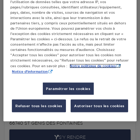
l’utilisation de données telles que votre adresse IP, vos
FONTAINES
pages/rubriques consultées, identifiant utilisateur/équipement,
pays, dates, nombre de visites, sources de navigation et vos
interactions avec le site, ainsi que leur transmission à des
partenaires tiers, y compris ceux potentiellement situés en dehors
Villes
de l’Union européenne. Vous pouvez paramétrer vos choix à
l’exception des cookies strictement nécessaires en cliquant sur «
Paramétrer les cookies » ci-dessous. Le refus ou le retrait de votre
consentement n’affecte pas l’accès au site, mais peut limiter
CARREFOUR EXPRESS SARL XENA DN ST
certaines fonctionnalités ou mesures d’audience. Choisissez
GENIS DES FONTAINES
“Accepter tous les cookies” pour autoriser tous les cookies non
43 AVENUE DU MARECHAL JOFFRE
strictement nécessaires, ou “Refuser tous les cookies” pour refuser
Notre politique de cookies
ces cookies. Pour en savoir plus :
66740
ST GENIS DES FONTAINES
Notice d'information
S'Y RENDRE
Paramétrer les cookies
ALLIANCE OCCITANE ST GENIS D354 ST
Refuser tous les cookies
Autoriser tous les cookies
GENIS DES FONTAINES
ROUTE DE BROUILLA
66740
ST GENIS DES FONTAINES
S'Y RENDRE