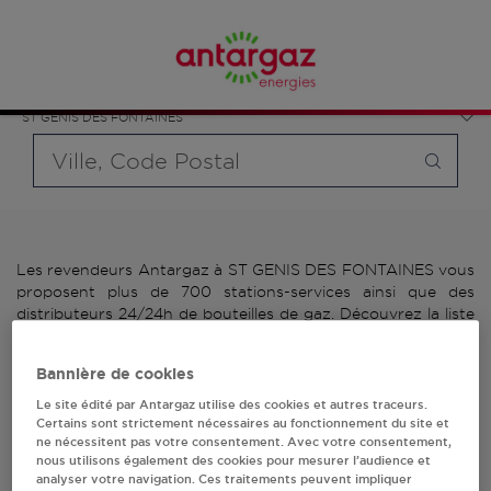
Affinez votre recherche en sélectionnant le modèle de
France
bouteille souhaité et le type de point de vente (revendeur /
Occitanie
distributeur automatique de bouteilles de gaz ou station GPL
Pyrénées-Orientales
carburant)
ST GENIS DES FONTAINES
Requête
Les revendeurs Antargaz à ST GENIS DES FONTAINES vous
proposent plus de 700 stations-services ainsi que des
distributeurs 24/24h de bouteilles de gaz. Découvrez la liste
des revendeurs Antargaz à ST GENIS DES FONTAINES,
l'adresse, le numéro de téléphone de votre stations GPL ou
Bannière de cookies
distributeurs de bouteilles de gaz.
Le site édité par Antargaz utilise des cookies et autres traceurs.
Certains sont strictement nécessaires au fonctionnement du site et
2 revendeur(s) Antargaz
ne nécessitent pas votre consentement. Avec votre consentement,
nous utilisons également des cookies pour mesurer l’audience et
à ST GENIS DES
analyser votre navigation. Ces traitements peuvent impliquer