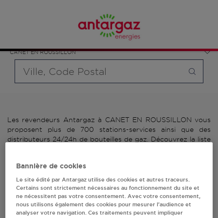
Affinez votre recherche en sélectionnant le modèle de
France
bouteille souhaité et le type de point de vente (revendeur /
Occitanie
distributeur automatique de bouteilles de gaz ou station GPL
Pyrénées-Orientales
carburant)
CANET EN ROUSSILLON
Requête
Les revendeurs Antargaz à CANET EN ROUSSILLON vous
proposent plus de 700 stations-services ainsi que des
distributeurs 24/24h de bouteilles de gaz. Découvrez la liste
des revendeurs Antargaz à CANET EN ROUSSILLON,
l'adresse, le numéro de téléphone de votre stations GPL ou
Bannière de cookies
distributeurs de bouteilles de gaz.
Le site édité par Antargaz utilise des cookies et autres traceurs.
2 revendeur(s) Antargaz
Certains sont strictement nécessaires au fonctionnement du site et
ne nécessitent pas votre consentement. Avec votre consentement,
nous utilisons également des cookies pour mesurer l’audience et
à CANET EN
analyser votre navigation. Ces traitements peuvent impliquer