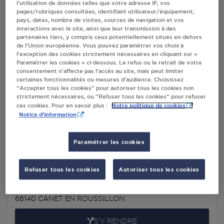
l’utilisation de données telles que votre adresse IP, vos
ROUSSILLON
pages/rubriques consultées, identifiant utilisateur/équipement,
pays, dates, nombre de visites, sources de navigation et vos
interactions avec le site, ainsi que leur transmission à des
partenaires tiers, y compris ceux potentiellement situés en dehors
Villes
de l’Union européenne. Vous pouvez paramétrer vos choix à
l’exception des cookies strictement nécessaires en cliquant sur «
Paramétrer les cookies » ci-dessous. Le refus ou le retrait de votre
consentement n’affecte pas l’accès au site, mais peut limiter
INTERMARCHE SAS CALAO 24 CANET EN
certaines fonctionnalités ou mesures d’audience. Choisissez
ROUSSILLON
“Accepter tous les cookies” pour autoriser tous les cookies non
Q. DU GOLFE DU LION/C.D.617
strictement nécessaires, ou “Refuser tous les cookies” pour refuser
Notre politique de cookies
ces cookies. Pour en savoir plus :
CENTRE COMMERCIAL ALIZES
Notice d'information
66140
CANET EN ROUSSILLON
S'Y RENDRE
Paramétrer les cookies
Refuser tous les cookies
Autoriser tous les cookies
MAIN VERTE KIRIEL CANET EN ROUSSILLON
15 BOULEVARD DE LAS BIGUES
66140
CANET EN ROUSSILLON
S'Y RENDRE