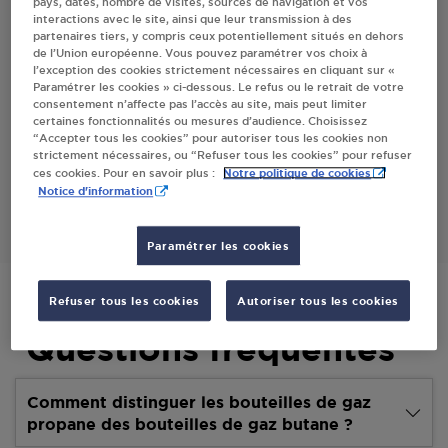
pays, dates, nombre de visites, sources de navigation et vos
interactions avec le site, ainsi que leur transmission à des
Villes
partenaires tiers, y compris ceux potentiellement situés en dehors
de l’Union européenne. Vous pouvez paramétrer vos choix à
l’exception des cookies strictement nécessaires en cliquant sur «
PROXI SUPER GUILLET CEDRIC SANCE
Paramétrer les cookies » ci-dessous. Le refus ou le retrait de votre
consentement n’affecte pas l’accès au site, mais peut limiter
2 RUE DE LA FONTAINE
certaines fonctionnalités ou mesures d’audience. Choisissez
71000
SANCE
“Accepter tous les cookies” pour autoriser tous les cookies non
strictement nécessaires, ou “Refuser tous les cookies” pour refuser
Notre politique de cookies
ces cookies. Pour en savoir plus :
S'Y RENDRE
Notice d'information
Paramétrer les cookies
Refuser tous les cookies
Autoriser tous les cookies
Questions fréquentes
Comment distinguer les bouteilles de gaz
propane des bouteilles de gaz butane ?