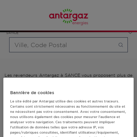
Affinez votre recherche en sélectionnant le modèle de
France
bouteille souhaité et le type de point de vente (revendeur /
Bourgogne-Franche-Comté
distributeur automatique de bouteilles de gaz ou station GPL
Saône-et-Loire
carburant)
SANCE
Requête
Les revendeurs Antargaz à SANCE vous proposent plus de
700 stations-services ainsi que des distributeurs 24/24h de
bouteilles de gaz. Découvrez la liste des revendeurs
Bannière de cookies
Antargaz à SANCE, l'adresse, le numéro de téléphone de
votre stations GPL ou distributeurs de bouteilles de gaz.
Le site édité par Antargaz utilise des cookies et autres traceurs.
Certains sont strictement nécessaires au fonctionnement du site et
ne nécessitent pas votre consentement. Avec votre consentement,
1 revendeur(s) Antargaz
nous utilisons également des cookies pour mesurer l’audience et
analyser votre navigation. Ces traitements peuvent impliquer
à SANCE
l’utilisation de données telles que votre adresse IP, vos
pages/rubriques consultées, identifiant utilisateur/équipement,