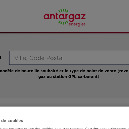
Requête
U
modèle de bouteille souhaité et le type de point de vente (reve
gaz ou station GPL carburant)
osent plus de 700 stations-services ainsi que des d
 à SAGY, l'adresse, le numéro de téléphone de votre sta
 de cookies
té par Antargaz utilise des cookies et autres traceurs. Certains sont strictement 