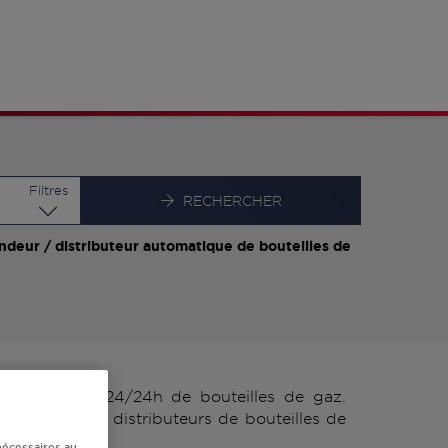
Latitude
Longitude
Filtres
RECHERCHER
ndeur / distributeur automatique de bouteilles de
istributeurs 24/24h de bouteilles de gaz.
tions GPL ou distributeurs de bouteilles de
nécessaires au