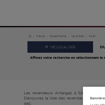
France
Île-de-France
Val-d'Oise
SAGY
O
ME LOCALISER
Affinez votre recherche en sélectionnant le 
Les revendeurs Antargaz à SAGY vous prop
Découvrez la liste des revendeurs Antargaz
Bannière
gaz.
Le site édi