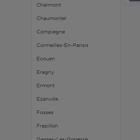
Charmont
Chaumontel
Compiegne
Cormeilles-En-Parisis
Ecouen
Eragny
Ermont
Ezanville
Fosses
Frepillon
Garges-Les-Gonesse