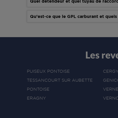
Quel détendeur et quel tuyau de raccor
Qu’est-ce que le GPL carburant et quels
Les re
PUISEUX PONTOISE
CERG
TESSANCOURT SUR AUBETTE
GENIC
PONTOISE
VERNE
ERAGNY
VERNO