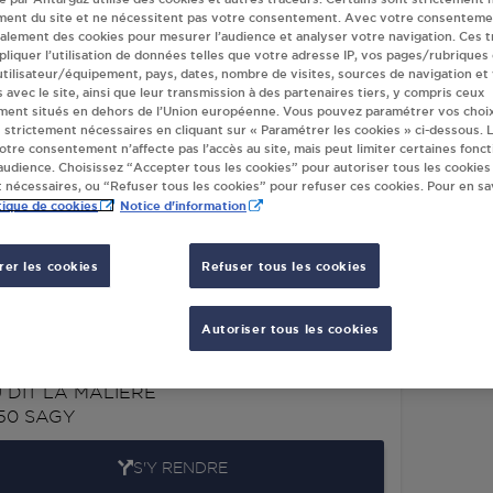
ment du site et ne nécessitent pas votre consentement. Avec votre consenteme
ndeur(s) Antargaz
galement des cookies pour mesurer l’audience et analyser votre navigation. Ces 
liquer l’utilisation de données telles que votre adresse IP, vos pages/rubriques
 utilisateur/équipement, pays, dates, nombre de visites, sources de navigation et
s avec le site, ainsi que leur transmission à des partenaires tiers, y compris ceux
ment situés en dehors de l’Union européenne. Vous pouvez paramétrer vos choix
TION GPL CARBURANT TOTAL SAGY
BARRI
 strictement nécessaires en cliquant sur « Paramétrer les cookies » ci-dessous. L
votre consentement n’affecte pas l’accès au site, mais peut limiter certaines fonct
NS PARIS-PROVINCE) - LIEU DIT LA
84 RT
udience. Choisissez “Accepter tous les cookies” pour autoriser tous les cookies
LIERE - RN 14
71580
 nécessaires, ou “Refuser tous les cookies” pour refuser ces cookies. Pour en sav
tique de cookies
Notice d'information
50
SAGY
S'Y RENDRE
er les cookies
Refuser tous les cookies
Autoriser tous les cookies
AIS 2 SAGY
14
U DIT LA MALIERE
50
SAGY
S'Y RENDRE