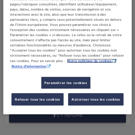
pages/rubriques consultées, identifiant utilisateur/équipement,
pays, dates, nombre de visites, sources de navigation et vos
interactions avec le site, ainsi que leur transmission à des
Villes
partenaires tiers, y compris ceux potentiellement situés en dehors
de l’Union européenne. Vous pouvez paramétrer vos choix à
l’exception des cookies strictement nécessaires en cliquant sur «
DISTRIBUTEUR AUTOMATIQUE 24/24
Paramétrer les cookies » ci-dessous. Le refus ou le retrait de votre
CARREFOUR MONTESSON
consentement n’affecte pas l’accès au site, mais peut limiter
certaines fonctionnalités ou mesures d’audience. Choisissez
280 AVENUE GABRIEL PERI
“Accepter tous les cookies” pour autoriser tous les cookies non
78360
MONTESSON
strictement nécessaires, ou “Refuser tous les cookies” pour refuser
Notre politique de cookies
ces cookies. Pour en savoir plus :
S'Y RENDRE
Notice d'information
Paramétrer les cookies
CARREFOUR MARKET MONTESSON
40 AVENUE GABRIEL PERI
Refuser tous les cookies
Autoriser tous les cookies
78360
MONTESSON
S'Y RENDRE