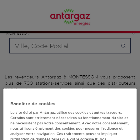
Affinez votre recherche en sélectionnant le modèle de
France
bouteille souhaité et le type de point de vente (revendeur /
Île-de-France
distributeur automatique de bouteilles de gaz ou station GPL
Yvelines
carburant)
MONTESSON
Requête
Les revendeurs Antargaz à MONTESSON vous proposent
plus de 700 stations-services ainsi que des distributeurs
24/24h de bouteilles de gaz. Découvrez la liste des
revendeurs Antargaz à MONTESSON, l'adresse, le numéro
de téléphone de votre stations GPL ou distributeurs de
Bannière de cookies
bouteilles de gaz.
Le site édité par Antargaz utilise des cookies et autres traceurs.
Certains sont strictement nécessaires au fonctionnement du site et
2 revendeur(s) Antargaz
ne nécessitent pas votre consentement. Avec votre consentement,
nous utilisons également des cookies pour mesurer l’audience et
à MONTESSON
analyser votre navigation. Ces traitements peuvent impliquer
l’utilisation de données telles que votre adresse IP, vos