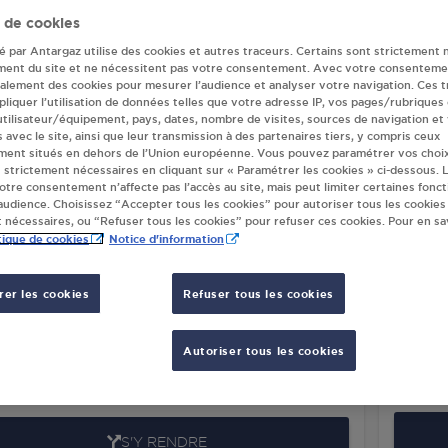
 de cookies
eur(s) Antargaz à
té par Antargaz utilise des cookies et autres traceurs. Certains sont strictement 
ment du site et ne nécessitent pas votre consentement. Avec votre consenteme
galement des cookies pour mesurer l’audience et analyser votre navigation. Ces 
liquer l’utilisation de données telles que votre adresse IP, vos pages/rubriques
TION GPL CARBURANT AUCHAN
METRO
 utilisateur/équipement, pays, dates, nombre de visites, sources de navigation et
HELAY
s avec le site, ainsi que leur transmission à des partenaires tiers, y compris ceux
RUE D
ment situés en dehors de l’Union européenne. Vous pouvez paramétrer vos choix
MIN DEPARTEMENTAL 110 BP 15-25 -
7820
 strictement nécessaires en cliquant sur « Paramétrer les cookies » ci-dessous. L
AL PORTE DE NORMANDIE
votre consentement n’affecte pas l’accès au site, mais peut limiter certaines fonct
udience. Choisissez “Accepter tous les cookies” pour autoriser tous les cookies
00
BUCHELAY
 nécessaires, ou “Refuser tous les cookies” pour refuser ces cookies. Pour en sav
tique de cookies
Notice d'information
S'Y RENDRE
er les cookies
Refuser tous les cookies
HAN DRIVE BUCHELAY 931 BUCHELAY
DISTR
AUCH
TRE COMMERCIAL AUCHAN
Autoriser tous les cookies
CD 110
MIN DEPARTEMENTAL 110
7820
00
BUCHELAY
S'Y RENDRE