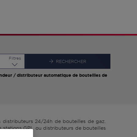
Latitude
Longitude
Filtres
RECHERCHER
ndeur / distributeur automatique de bouteilles de
distributeurs 24/24h de bouteilles de gaz.
stations GPL ou distributeurs de bouteilles