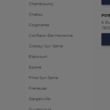
Chambourcy
Chatou
POI
5 R
Coignieres
782
Conflans-Ste-Honorine
Croissy-Sur-Seine
Elancourt
Epone
Flins-Sur-Seine
Freneuse
Gargenville
Guyancourt