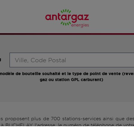
Requête
U
modèle de bouteille souhaité et le type de point de vente (reve
gaz ou station GPL carburant)
roposent plus de 700 stations-services ainsi que des 
 à BUCHELAY, l'adresse, le numéro de téléphone de votre 