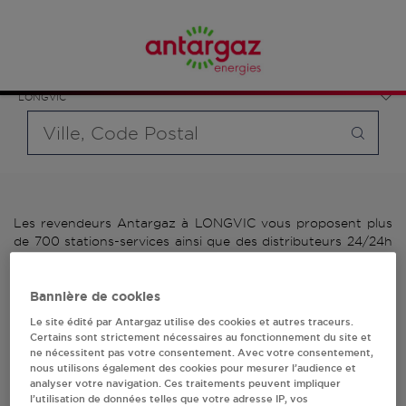
Affinez votre recherche en sélectionnant le modèle de
France
bouteille souhaité et le type de point de vente (revendeur /
Bourgogne-Franche-Comté
distributeur automatique de bouteilles de gaz ou station GPL
Côte-d'Or
carburant)
LONGVIC
Requête
Les revendeurs Antargaz à LONGVIC vous proposent plus
de 700 stations-services ainsi que des distributeurs 24/24h
de bouteilles de gaz. Découvrez la liste des revendeurs
Antargaz à LONGVIC, l'adresse, le numéro de téléphone de
votre stations GPL ou distributeurs de bouteilles de gaz.
Bannière de cookies
Le site édité par Antargaz utilise des cookies et autres traceurs.
2 revendeur(s) Antargaz
Certains sont strictement nécessaires au fonctionnement du site et
ne nécessitent pas votre consentement. Avec votre consentement,
nous utilisons également des cookies pour mesurer l’audience et
à LONGVIC
analyser votre navigation. Ces traitements peuvent impliquer
l’utilisation de données telles que votre adresse IP, vos