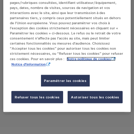
pages/rubriques consultées, identifiant utilisateur/équipement,
pays, dates, nombre de visites, sources de navigation et vos
Villes
interactions avec le site, ainsi que leur transmission à des
partenaires tiers, y compris ceux potentiellement situés en dehors
de l’Union européenne. Vous pouvez paramétrer vos choix à
STATION AVIA LONGVIC
l’exception des cookies strictement nécessaires en cliquant sur «
Paramétrer les cookies » ci-dessous. Le refus ou le retrait de votre
3 BOULEVARD DES INDUSTRIES
consentement n’affecte pas l’accès au site, mais peut limiter
21600
LONGVIC
certaines fonctionnalités ou mesures d’audience. Choisissez
“Accepter tous les cookies” pour autoriser tous les cookies non
strictement nécessaires, ou “Refuser tous les cookies” pour refuser
S'Y RENDRE
Notre politique de cookies
ces cookies. Pour en savoir plus :
Notice d'information
STATION TOTAL PIRETTI ENERGIES LONGVIC
Paramétrer les cookies
ROUTE DE SEURRE
21600
LONGVIC
Refuser tous les cookies
Autoriser tous les cookies
S'Y RENDRE