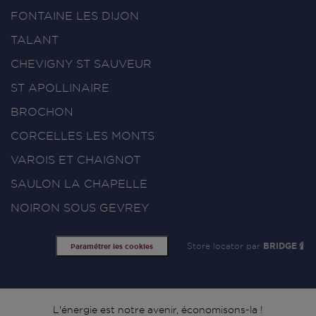
FONTAINE LES DIJON
TALANT
CHEVIGNY ST SAUVEUR
ST APOLLINAIRE
BROCHON
CORCELLES LES MONTS
VAROIS ET CHAIGNOT
SAULON LA CHAPELLE
NOIRON SOUS GEVREY
Store locator par
BRIDGE
Paramétrer les cookies
L'énergie est notre avenir, économisons-la !