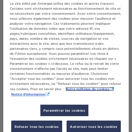
Le site édité par Antargaz utilise des cookies et autres traceurs.
Certains sont strictement nécessaires au fonctionnement du site et
Villes
ne nécessitent pas votre consentement. Avec votre consentement,
nous utilisons également des cookies pour mesurer l’audience et
analyser votre navigation. Ces traitements peuvent impliquer
DISTRIBUTEUR AUTOMATIQUE 24/24
l’utilisation de données telles que votre adresse IP, vos
INTERMARCHE AUXONNE
pages/rubriques consultées, identifiant utilisateur/équipement,
pays, dates, nombre de visites, sources de navigation et vos
3 RUE DE LABERGEMENT
interactions avec le site, ainsi que leur transmission à des
21130
AUXONNE
partenaires tiers, y compris ceux potentiellement situés en dehors
de l’Union européenne. Vous pouvez paramétrer vos choix à
S'Y RENDRE
l’exception des cookies strictement nécessaires en cliquant sur «
Paramétrer les cookies » ci-dessous. Le refus ou le retrait de votre
consentement n’affecte pas l’accès au site, mais peut limiter
certaines fonctionnalités ou mesures d’audience. Choisissez
NETTO MAJAXONE AUXONNE
“Accepter tous les cookies” pour autoriser tous les cookies non
strictement nécessaires, ou “Refuser tous les cookies” pour refuser
1 RUE BASSE
Notre politique de cookies
ces cookies. Pour en savoir plus :
21130
AUXONNE
Notice d'information
S'Y RENDRE
Paramétrer les cookies
INTERMARCHE SA LAUCEL AUXONNE
Refuser tous les cookies
Autoriser tous les cookies