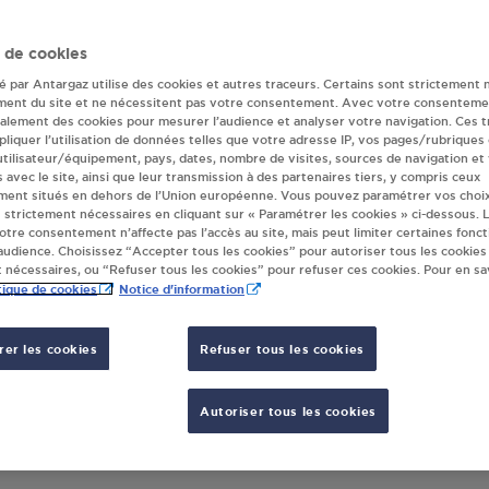
eur(s) Antargaz à
 de cookies
té par Antargaz utilise des cookies et autres traceurs. Certains sont strictement 
ment du site et ne nécessitent pas votre consentement. Avec votre consenteme
galement des cookies pour mesurer l’audience et analyser votre navigation. Ces 
AGE GEORGES SARL / STATION TOTAL
liquer l’utilisation de données telles que votre adresse IP, vos pages/rubriques
TROFF
 utilisateur/équipement, pays, dates, nombre de visites, sources de navigation et
UE LE KREUZHOF
s avec le site, ainsi que leur transmission à des partenaires tiers, y compris ceux
ment situés en dehors de l’Union européenne. Vous pouvez paramétrer vos choix
60
ERSTROFF
 strictement nécessaires en cliquant sur « Paramétrer les cookies » ci-dessous. L
votre consentement n’affecte pas l’accès au site, mais peut limiter certaines fonct
udience. Choisissez “Accepter tous les cookies” pour autoriser tous les cookies
S'Y RENDRE
 nécessaires, ou “Refuser tous les cookies” pour refuser ces cookies. Pour en sav
tique de cookies
Notice d'information
er les cookies
Refuser tous les cookies
Autoriser tous les cookies