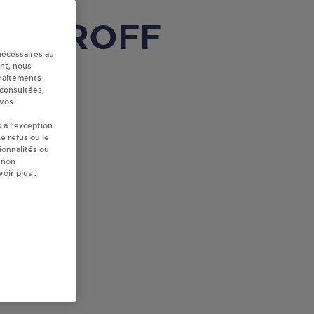
 ERSTROFF
nécessaires au
nt, nous
traitements
 consultées,
 vos
 à l’exception
e refus ou le
ionnalités ou
 non
oir plus :