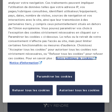
analyser votre navigation. Ces traitements peuvent impliquer
MARNE
l’utilisation de données telles que votre adresse IP, vos
pages/rubriques consultées, identifiant utilisateur/équipement,
pays, dates, nombre de visites, sources de navigation et vos
interactions avec le site, ainsi que leur transmission à des
Villes
partenaires tiers, y compris ceux potentiellement situés en dehors
de l’Union européenne. Vous pouvez paramétrer vos choix à
l’exception des cookies strictement nécessaires en cliquant sur «
ATBIR ALI CHAMPIGNY SUR MARNE
Paramétrer les cookies » ci-dessous. Le refus ou le retrait de votre
consentement n’affecte pas l’accès au site, mais peut limiter
148 AVE MAURICE THOREZ
certaines fonctionnalités ou mesures d’audience. Choisissez
94500
CHAMPIGNY SUR MARNE
“Accepter tous les cookies” pour autoriser tous les cookies non
strictement nécessaires, ou “Refuser tous les cookies” pour refuser
Notre politique de cookies
ces cookies. Pour en savoir plus :
S'Y RENDRE
Notice d'information
Paramétrer les cookies
RELAIS DU TREMBLAY CHAMPIGNY SUR
MARNE
114 AVENUE DU GENERAL DE GAULLE
Refuser tous les cookies
Autoriser tous les cookies
94500
CHAMPIGNY SUR MARNE
S'Y RENDRE