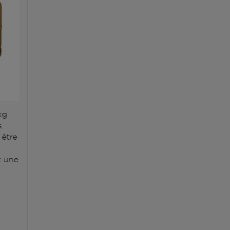
kg
.
 être
 une