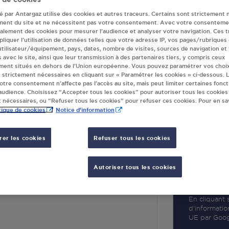
té par Antargaz utilise des cookies et autres traceurs. Certains sont strictement 
ment du site et ne nécessitent pas votre consentement. Avec votre consenteme
galement des cookies pour mesurer l’audience et analyser votre navigation. Ces 
liquer l’utilisation de données telles que votre adresse IP, vos pages/rubriques
 utilisateur/équipement, pays, dates, nombre de visites, sources de navigation et
R
s avec le site, ainsi que leur transmission à des partenaires tiers, y compris ceux
ment situés en dehors de l’Union européenne. Vous pouvez paramétrer vos choix
 strictement nécessaires en cliquant sur « Paramétrer les cookies » ci-dessous. L
votre consentement n’affecte pas l’accès au site, mais peut limiter certaines fonct
udience. Choisissez “Accepter tous les cookies” pour autoriser tous les cookies
 nécessaires, ou “Refuser tous les cookies” pour refuser ces cookies. Pour en sav
tique de cookies
Notice d'information
er les cookies
Refuser tous les cookies
IGNY SUR MARNE
Autoriser tous les cookies
ICE THOREZ
Y SUR MARNE
En cliquant s
d’informatio
UE par Googl