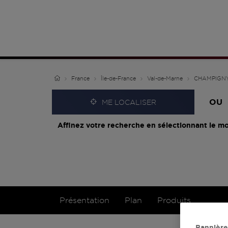
France
Île-de-France
Val-de-Marne
CHAMPIGN
OU
ME LOCALISER
Affinez votre recherche en sélectionnant le mo
Présentation
Plan
Produits
Bannière