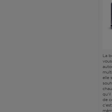
La b
vous
auto
mult
elle
souh
chauf
qu'il
de c
c'es
même