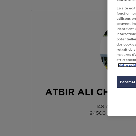
Le site édi
fonctionne
utilisons é
peuvent imp
identifiant
interaction
potentielle
des cookies
retrait de 
mesures d’a
strictement
Notre poli
Paramétr
ATBIR ALI CHAMP
148 AVE MAUR
94500
CHAMPIGN