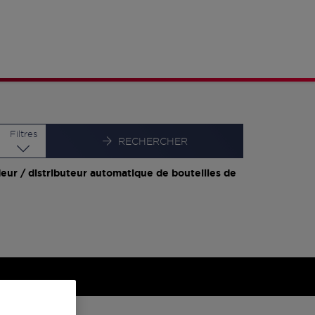
Latitude
Longitude
Filtres
RECHERCHER
eur / distributeur automatique de bouteilles de