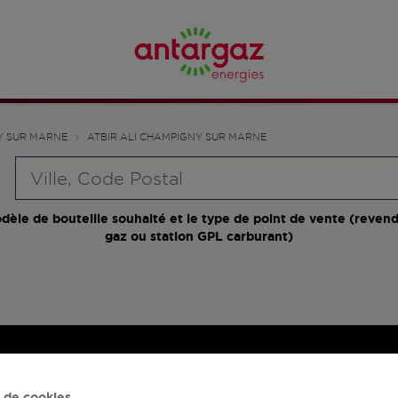
Y SUR MARNE
ATBIR ALI CHAMPIGNY SUR MARNE
Requête
dèle de bouteille souhaité et le type de point de vente (revend
gaz ou station GPL carburant)
 de cookies