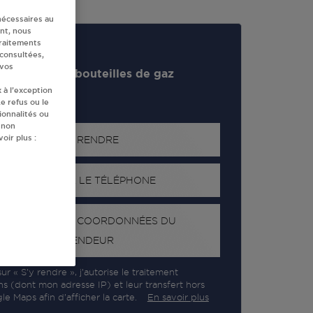
nécessaires au
nt, nous
traitements
 consultées,
 vos
evendeur de bouteilles de gaz
 à l’exception
e refus ou le
ionnalités ou
 non
oir plus :
S'Y RENDRE
AFFICHER LE TÉLÉPHONE
RECEVOIR LES COORDONNÉES DU
REVENDEUR
ur « S’y rendre », j’autorise le traitement
ns (dont mon adresse IP) et leur transfert hors
e Maps afin d’afficher la carte.
En savoir plus