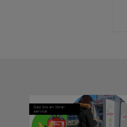
Gaz bio en libre-
service