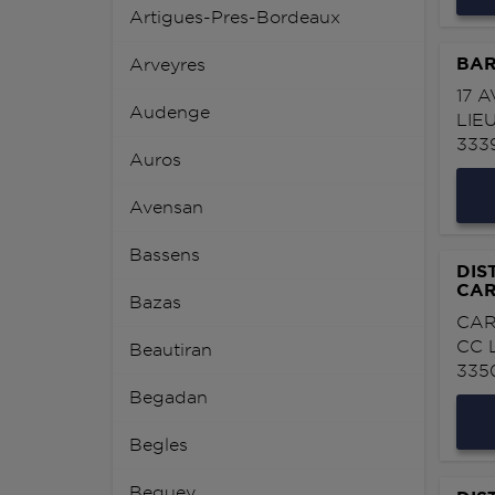
Artigues-Pres-Bordeaux
BAR
Arveyres
17 
Audenge
LIE
333
Auros
Avensan
Bassens
DIS
CAR
Bazas
CAR
CC 
Beautiran
335
Begadan
Begles
Beguey