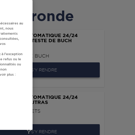
en Gironde
nécessaires au
nt, nous
traitements
IBUTEUR AUTOMATIQUE 24/24
 consultées,
MARCHE LA TESTE DE BUCH
 vos
LAGRUA
 à l’exception
0
LA TESTE DE BUCH
e refus ou le
ionnalités ou
 non
S'Y RENDRE
oir plus :
IBUTEUR AUTOMATIQUE 24/24
RMARCHE COUTRAS
 DES BOUQUETS
0
COUTRAS
S'Y RENDRE