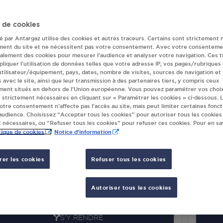
deur(s) Antargaz 
 de cookies
té par Antargaz utilise des cookies et autres traceurs. Certains sont strictement 
ment du site et ne nécessitent pas votre consentement. Avec votre consenteme
galement des cookies pour mesurer l’audience et analyser votre navigation. Ces 
TRIBUTEUR AUTOMATIQUE 24/24
DISTR
liquer l’utilisation de données telles que votre adresse IP, vos pages/rubriques
ERMARCHE AVENSAN
INTER
 utilisateur/équipement, pays, dates, nombre de visites, sources de navigation et
D'AVENSAN
RUE 
s avec le site, ainsi que leur transmission à des partenaires tiers, y compris ceux
ment situés en dehors de l’Union européenne. Vous pouvez paramétrer vos choix
TE DE BORDEAUX
3326
 strictement nécessaires en cliquant sur « Paramétrer les cookies » ci-dessous. L
80
AVENSAN
votre consentement n’affecte pas l’accès au site, mais peut limiter certaines fonct
udience. Choisissez “Accepter tous les cookies” pour autoriser tous les cookies
 nécessaires, ou “Refuser tous les cookies” pour refuser ces cookies. Pour en sav
S'Y RENDRE
tique de cookies
Notice d'information
er les cookies
Refuser tous les cookies
REFOUR MARKET SOULAC SOULAC SUR
DISTR
R
INTE
UE JEAN GOUDINEAU
2 RUE
Autoriser tous les cookies
80
SOULAC SUR MER
3323
S'Y RENDRE