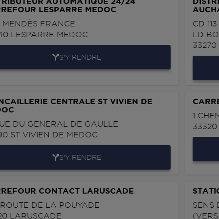
TRIBUTEUR AUTOMATIQUE 24/24
DISTR
REFOUR LESPARRE MEDOC
AUCH
V. MENDÈS FRANCE
CD 113
40
LESPARRE MEDOC
LD B
3327
S'Y RENDRE
NCAILLERIE CENTRALE ST VIVIEN DE
CARR
DOC
1 CHE
RUE DU GENERAL DE GAULLE
3332
90
ST VIVIEN DE MEDOC
S'Y RENDRE
REFOUR CONTACT LARUSCADE
STAT
 ROUTE DE LA POUYADE
SENS 
20
LARUSCADE
(VER