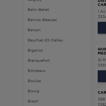
DIS
CAR
Belin-Beliet
1 A
333
Bernos-Beaulac
Berson
Beychac-Et-Caillau
QUI
Biganos
ME
10 
Blanquefort
335
Bordeaux
Bouliac
Bourg
CAR
399
Brach
336