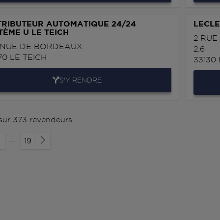
TRIBUTEUR AUTOMATIQUE 24/24
LECLE
TÈME U LE TEICH
2 RUE
NUE DE BORDEAUX
2.6
70
LE TEICH
33130
S'Y RENDRE
 sur 373 revendeurs
...
19