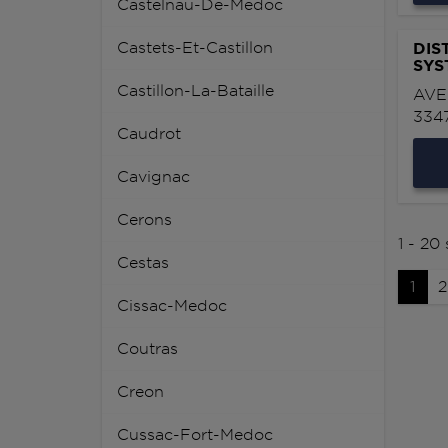
Castelnau-De-Medoc
Castets-Et-Castillon
DIS
SYS
Castillon-La-Bataille
AVE
334
Caudrot
Cavignac
Cerons
1 - 20
Cestas
1
2
Cissac-Medoc
Coutras
Creon
Cussac-Fort-Medoc