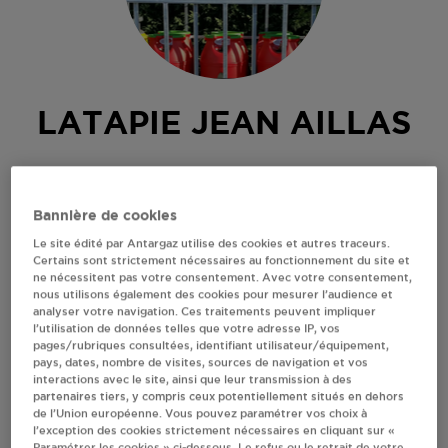
LATAPIE JEAN AILLAS
A AILLAS, DIRECTION LA REOLE, PORTAI
33124
AILLAS
Bannière de cookies
Revendeur de bouteilles de gaz
Le site édité par Antargaz utilise des cookies et autres traceurs.
Certains sont strictement nécessaires au fonctionnement du site et
S'Y RENDRE
ne nécessitent pas votre consentement. Avec votre consentement,
nous utilisons également des cookies pour mesurer l’audience et
analyser votre navigation. Ces traitements peuvent impliquer
AFFICHER LE TÉLÉPHONE
l’utilisation de données telles que votre adresse IP, vos
pages/rubriques consultées, identifiant utilisateur/équipement,
pays, dates, nombre de visites, sources de navigation et vos
interactions avec le site, ainsi que leur transmission à des
RECEVOIR LES COORDONNÉES DU REVENDEUR
partenaires tiers, y compris ceux potentiellement situés en dehors
de l’Union européenne. Vous pouvez paramétrer vos choix à
En cliquant sur « S’y rendre », j’autorise le traitement
l’exception des cookies strictement nécessaires en cliquant sur «
d’informations (dont mon adresse IP) et leur transfert hors UE
Paramétrer les cookies » ci-dessous. Le refus ou le retrait de votre