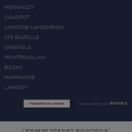
MONGAUZY
CAUDROT
LAMOTHE-LANDERRON
STE BAZEILLE
GRIGNOLS
MONTPOUILLAN
BAZAS
MARMANDE
LANGON
Store locator par
BRIDGE
Paramétrer les cookies
L'énergie est notre avenir, économisons-la !