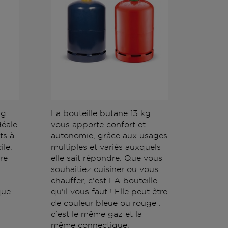
kg
La bouteille butane 13 kg
La bout
déale
vous apporte confort et
répond 
ts à
autonomie, grâce aux usages
Elle do
ile.
multiples et variés auxquels
stockée
ère
elle sait répondre. Que vous
conten
souhaitiez cuisiner ou vous
grande
chauffer, c'est LA bouteille
que
qu'il vous faut ! Elle peut être
de couleur bleue ou rouge :
c'est le même gaz et la
même connectique.