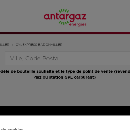
ILLER
CYLEXPRESS BADONVILLER
Requête
dèle de bouteille souhaité et le type de point de vente (revend
gaz ou station GPL carburant)
 de cookies