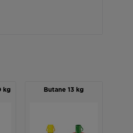
0 kg
Butane 13 kg
P