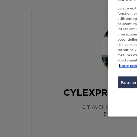
Le site édi
fonctionne
utilisons é
peuvent imp
identifiant
interaction
potentielle
des cookies
retrait de 
mesures d’a
strictement
Notre poli
Paramétr
CYLEXPRESS 
6 T AVENUE DE LA D
54540
BADO