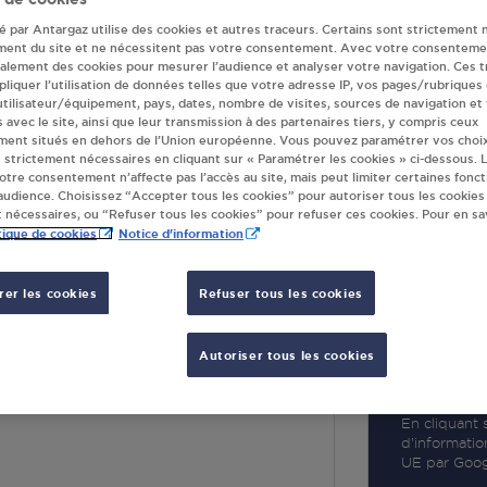
té par Antargaz utilise des cookies et autres traceurs. Certains sont strictement 
ment du site et ne nécessitent pas votre consentement. Avec votre consenteme
galement des cookies pour mesurer l’audience et analyser votre navigation. Ces 
liquer l’utilisation de données telles que votre adresse IP, vos pages/rubriques
 utilisateur/équipement, pays, dates, nombre de visites, sources de navigation et
R
s avec le site, ainsi que leur transmission à des partenaires tiers, y compris ceux
ment situés en dehors de l’Union européenne. Vous pouvez paramétrer vos choix
 strictement nécessaires en cliquant sur « Paramétrer les cookies » ci-dessous. L
votre consentement n’affecte pas l’accès au site, mais peut limiter certaines fonct
udience. Choisissez “Accepter tous les cookies” pour autoriser tous les cookies
 nécessaires, ou “Refuser tous les cookies” pour refuser ces cookies. Pour en sav
tique de cookies
Notice d'information
er les cookies
Refuser tous les cookies
BADONVILLER
Autoriser tous les cookies
IVISION LECLERC
NVILLER
En cliquant s
d’informatio
UE par Googl