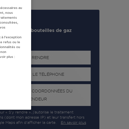
nécessaires au
nt, nous
traitements
 consultées,
 vos
evendeur de bouteilles de gaz
 à l’exception
e refus ou le
ionnalités ou
 non
oir plus :
S'Y RENDRE
AFFICHER LE TÉLÉPHONE
RECEVOIR LES COORDONNÉES DU
REVENDEUR
ur « S’y rendre », j’autorise le traitement
ns (dont mon adresse IP) et leur transfert hors
e Maps afin d’afficher la carte.
En savoir plus