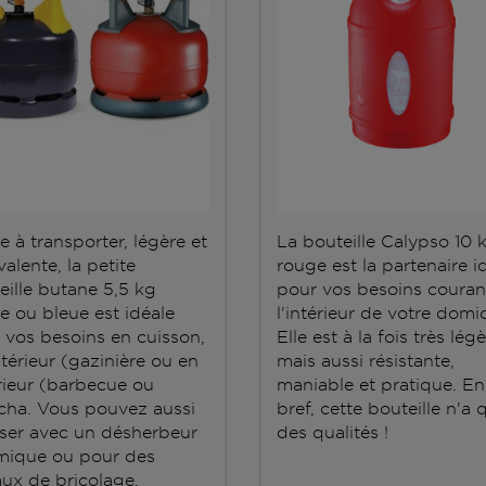
e à transporter, légère et
La bouteille Calypso 10 
alente, la petite
rouge est la partenaire i
eille butane 5,5 kg
pour vos besoins couran
e ou bleue est idéale
l'intérieur de votre domic
 vos besoins en cuisson,
Elle est à la fois très lég
ntérieur (gazinière ou en
mais aussi résistante,
rieur (barbecue ou
maniable et pratique. En
cha. Vous pouvez aussi
bref, cette bouteille n'a 
iliser avec un désherbeur
des qualités !
mique ou pour des
aux de bricolage.