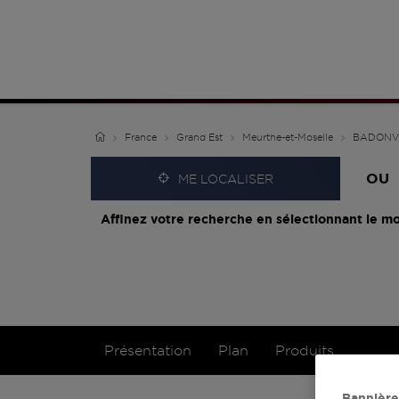
France
Grand Est
Meurthe-et-Moselle
BADONV
OU
ME LOCALISER
Affinez votre recherche en sélectionnant le mo
Présentation
Plan
Produits
Bannière