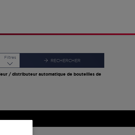
Latitude
Longitude
Filtres
RECHERCHER
eur / distributeur automatique de bouteilles de