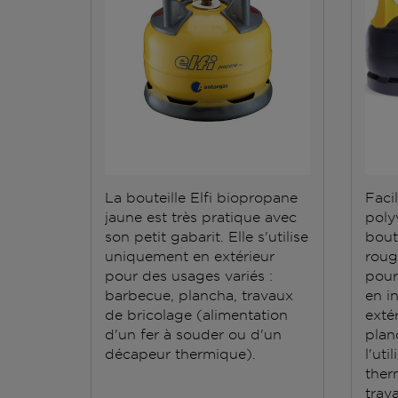
La bouteille Elfi biopropane
Facil
jaune est très pratique avec
polyv
son petit gabarit. Elle s'utilise
bout
uniquement en extérieur
roug
pour des usages variés :
pour
barbecue, plancha, travaux
en i
de bricolage (alimentation
exté
d'un fer à souder ou d'un
plan
décapeur thermique).
l'ut
ther
trav