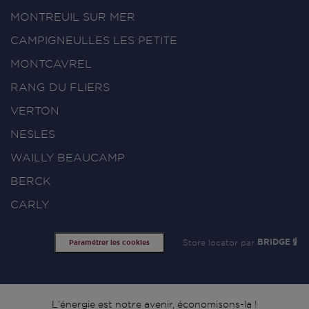
MONTREUIL SUR MER
CAMPIGNEULLES LES PETITE
MONTCAVREL
RANG DU FLIERS
VERTON
NESLES
WAILLY BEAUCAMP
BERCK
CARLY
Store locator par
BRIDGE
Paramétrer les cookies
L'énergie est notre avenir, économisons-la !