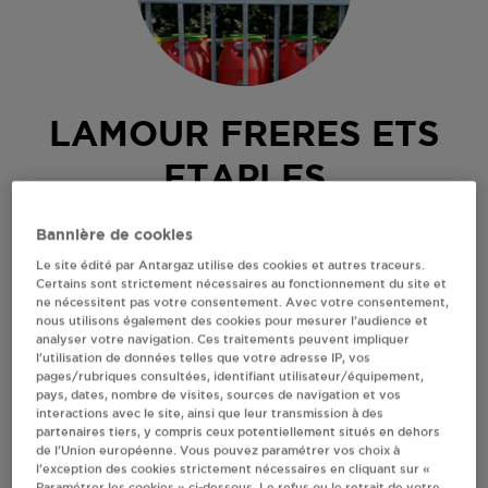
LAMOUR FRERES ETS
ETAPLES
BD VALIGOT
Bannière de cookies
62630
ETAPLES
Le site édité par Antargaz utilise des cookies et autres traceurs.
Certains sont strictement nécessaires au fonctionnement du site et
Revendeur de bouteilles de gaz
ne nécessitent pas votre consentement. Avec votre consentement,
nous utilisons également des cookies pour mesurer l’audience et
S'Y RENDRE
analyser votre navigation. Ces traitements peuvent impliquer
l’utilisation de données telles que votre adresse IP, vos
pages/rubriques consultées, identifiant utilisateur/équipement,
pays, dates, nombre de visites, sources de navigation et vos
AFFICHER LE TÉLÉPHONE
interactions avec le site, ainsi que leur transmission à des
partenaires tiers, y compris ceux potentiellement situés en dehors
de l’Union européenne. Vous pouvez paramétrer vos choix à
RECEVOIR LES COORDONNÉES DU REVENDEUR
l’exception des cookies strictement nécessaires en cliquant sur «
Paramétrer les cookies » ci-dessous. Le refus ou le retrait de votre