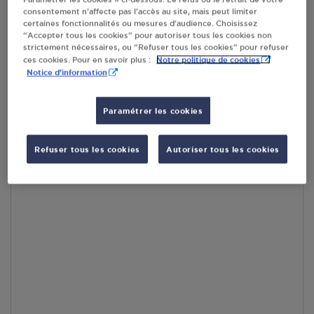
consentement n’affecte pas l’accès au site, mais peut limiter
En cliquant sur « S’y rendre », j’autorise le traitement
certaines fonctionnalités ou mesures d’audience. Choisissez
d’informations (dont mon adresse IP) et leur transfert hors UE
“Accepter tous les cookies” pour autoriser tous les cookies non
par Google Maps afin d’afficher la carte.
En savoir plus
strictement nécessaires, ou “Refuser tous les cookies” pour refuser
Notre politique de cookies
ces cookies. Pour en savoir plus :
Notice d'information
Paramétrer les cookies
Accès
Refuser tous les cookies
Autoriser tous les cookies