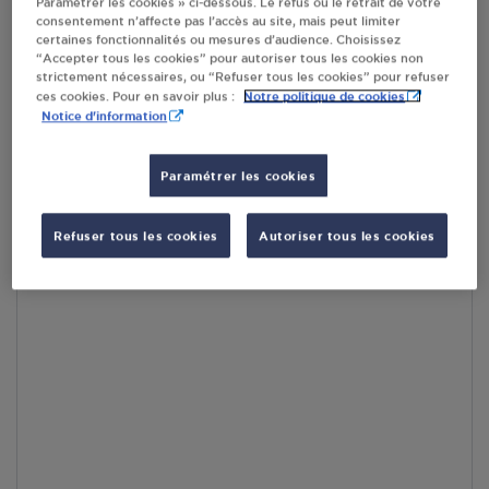
Paramétrer les cookies » ci-dessous. Le refus ou le retrait de votre
consentement n’affecte pas l’accès au site, mais peut limiter
certaines fonctionnalités ou mesures d’audience. Choisissez
En cliquant sur « S’y rendre », j’autorise le traitement
“Accepter tous les cookies” pour autoriser tous les cookies non
d’informations (dont mon adresse IP) et leur transfert hors UE
strictement nécessaires, ou “Refuser tous les cookies” pour refuser
par Google Maps afin d’afficher la carte.
En savoir plus
Notre politique de cookies
ces cookies. Pour en savoir plus :
Notice d'information
Paramétrer les cookies
Accès
Refuser tous les cookies
Autoriser tous les cookies