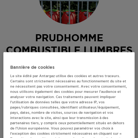
PRUDHOMME
COMBUSTIBLE LUMBRES
COMBUSTIBLES
Bannière de cookies
19 RUE VICTOR HUGO
Le site édité par Antargaz utilise des cookies et autres traceurs.
62380
LUMBRES
Certains sont strictement nécessaires au fonctionnement du site et
ne nécessitent pas votre consentement. Avec votre consentement,
Revendeur de bouteilles de gaz
nous utilisons également des cookies pour mesurer l’audience et
analyser votre navigation. Ces traitements peuvent impliquer
S'Y RENDRE
l’utilisation de données telles que votre adresse IP, vos
pages/rubriques consultées, identifiant utilisateur/équipement,
pays, dates, nombre de visites, sources de navigation et vos
interactions avec le site, ainsi que leur transmission à des
AFFICHER LE TÉLÉPHONE
partenaires tiers, y compris ceux potentiellement situés en dehors
de l’Union européenne. Vous pouvez paramétrer vos choix à
l’exception des cookies strictement nécessaires en cliquant sur «
RECEVOIR LES COORDONNÉES DU REVENDEUR