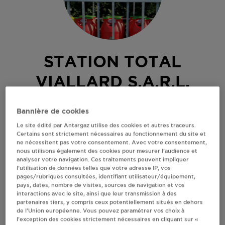
STATION TOTAL
VIALLARD S.A.R.L.
TOURNON SUR RHONE
Bannière de cookies
Le site édité par Antargaz utilise des cookies et autres traceurs.
55, AVENUE DE NIMES
Certains sont strictement nécessaires au fonctionnement du site et
07300
TOURNON SUR RHONE
ne nécessitent pas votre consentement. Avec votre consentement,
nous utilisons également des cookies pour mesurer l’audience et
Revendeur de bouteilles de gaz
analyser votre navigation. Ces traitements peuvent impliquer
l’utilisation de données telles que votre adresse IP, vos
S'Y RENDRE
pages/rubriques consultées, identifiant utilisateur/équipement,
pays, dates, nombre de visites, sources de navigation et vos
interactions avec le site, ainsi que leur transmission à des
partenaires tiers, y compris ceux potentiellement situés en dehors
AFFICHER LE TÉLÉPHONE
de l’Union européenne. Vous pouvez paramétrer vos choix à
l’exception des cookies strictement nécessaires en cliquant sur «