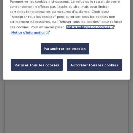
Paramétrer les cookies » ci-dessous. Le refus ou le retrait de votre
RECEVOIR LES COORDONNÉES DU REVENDEUR
consentement n’affecte pas l’accès au site, mais peut limiter
certaines fonctionnalités ou mesures d’audience. Choisissez
“Accepter tous les cookies” pour autoriser tous les cookies non
En cliquant sur « S’y rendre », j’autorise le traitement
strictement nécessaires, ou “Refuser tous les cookies” pour refuser
d’informations (dont mon adresse IP) et leur transfert hors UE
Notre politique de cookies
ces cookies. Pour en savoir plus :
par Google Maps afin d’afficher la carte.
En savoir plus
Notice d'information
Paramétrer les cookies
Accès
Refuser tous les cookies
Autoriser tous les cookies