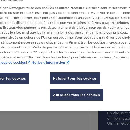
té par Antargaz utilise des cookies et autres traceurs. Certains sont strictement 
ment du site et ne nécessitent pas votre consentement. Avec votre consenteme
galement des cookies pour mesurer l’audience et analyser votre navigation. Ces 
liquer l’utilisation de données telles que votre adresse IP, vos pages/rubriques
 utilisateur/équipement, pays, dates, nombre de visites, sources de navigation et
R
s avec le site, ainsi que leur transmission à des partenaires tiers, y compris ceux
ment situés en dehors de l’Union européenne. Vous pouvez paramétrer vos choix
 strictement nécessaires en cliquant sur « Paramétrer les cookies » ci-dessous. L
votre consentement n’affecte pas l’accès au site, mais peut limiter certaines fonct
udience. Choisissez “Accepter tous les cookies” pour autoriser tous les cookies
 nécessaires, ou “Refuser tous les cookies” pour refuser ces cookies. Pour en sav
tique de cookies
Notice d'information
er les cookies
Refuser tous les cookies
S SARL CHATOU
Autoriser tous les cookies
S MAISONS
ATOU
En cliquant s
d’informatio
UE par Googl