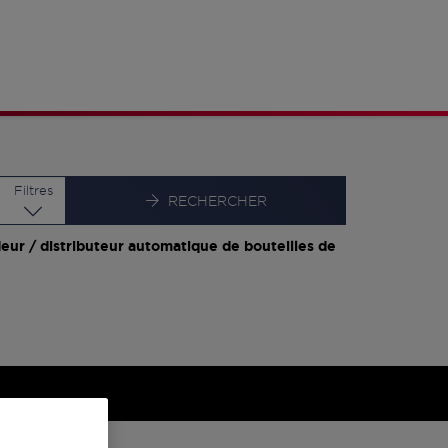
Latitude
Longitude
Filtres
RECHERCHER
eur / distributeur automatique de bouteilles de