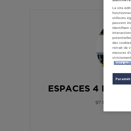
Le site édi
fonctionne
utilisons é
peuvent imp
identifiant
interaction
potentielle
des cookies
retrait de 
mesures d’a
strictement
Notre poli
Paramétr
ESPACES 4 ROUE
97 ROUTE DE
78400
CH