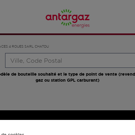
ACES 4 ROUES SARL CHATOU
Requête
dèle de bouteille souhaité et le type de point de vente (revend
gaz ou station GPL carburant)
 de cookies