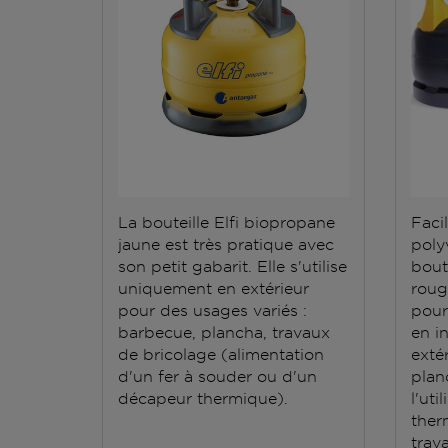
La bouteille Elfi biopropane
Facil
jaune est très pratique avec
polyv
son petit gabarit. Elle s'utilise
bout
uniquement en extérieur
roug
pour des usages variés :
pour
barbecue, plancha, travaux
en i
de bricolage (alimentation
exté
d'un fer à souder ou d'un
plan
décapeur thermique).
l'ut
ther
trav