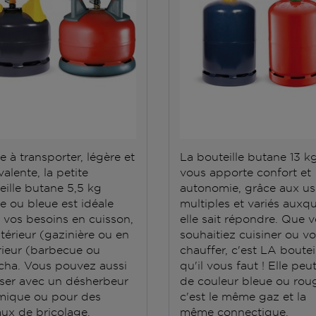
e à transporter, légère et
La bouteille butane 13 k
alente, la petite
vous apporte confort et
eille butane 5,5 kg
autonomie, grâce aux u
e ou bleue est idéale
multiples et variés auxqu
 vos besoins en cuisson,
elle sait répondre. Que 
ntérieur (gazinière ou en
souhaitiez cuisiner ou v
rieur (barbecue ou
chauffer, c'est LA boutei
cha. Vous pouvez aussi
qu'il vous faut ! Elle peu
iliser avec un désherbeur
de couleur bleue ou roug
mique ou pour des
c'est le même gaz et la
aux de bricolage.
même connectique.