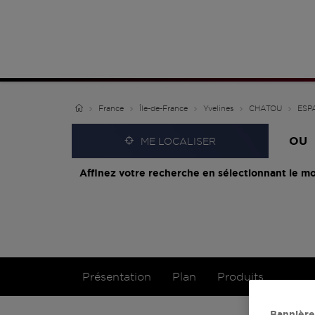
France
Île-de-France
Yvelines
CHATOU
ESP
OU
ME LOCALISER
Affinez votre recherche en sélectionnant le mo
Présentation
Plan
Produits
Bannière