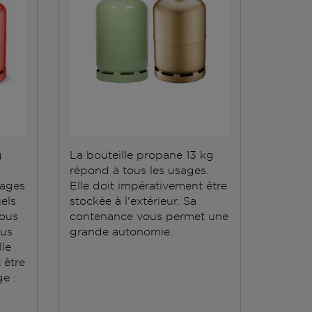
g
La bouteille propane 13 kg
Des be
répond à tous les usages.
gaz ? 
sages
Elle doit impérativement être
35 kg e
els
stockée à l'extérieur. Sa
Grâce à
vous
contenance vous permet une
d'une 
ous
grande autonomie.
Résista
lle
tempéra
t être
doit êt
e :
unique