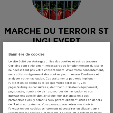
MARCHE DU TERROIR ST
INGLEVERT
1 RUE DU CHATAIGNER
Bannière de cookies
62250
ST INGLEVERT
Le site édité par Antargaz utilise des cookies et autres traceurs.
Certains sont strictement nécessaires au fonctionnement du site et
Revendeur de bouteilles de gaz
ne nécessitent pas votre consentement. Avec votre consentement,
nous utilisons également des cookies pour mesurer l’audience et
S'Y RENDRE
analyser votre navigation. Ces traitements peuvent impliquer
l’utilisation de données telles que votre adresse IP, vos
pages/rubriques consultées, identifiant utilisateur/équipement,
pays, dates, nombre de visites, sources de navigation et vos
AFFICHER LE TÉLÉPHONE
interactions avec le site, ainsi que leur transmission à des
partenaires tiers, y compris ceux potentiellement situés en dehors
de l’Union européenne. Vous pouvez paramétrer vos choix à
RECEVOIR LES COORDONNÉES DU REVENDEUR
l’exception des cookies strictement nécessaires en cliquant sur «
Paramétrer les cookies » ci-dessous. Le refus ou le retrait de votre