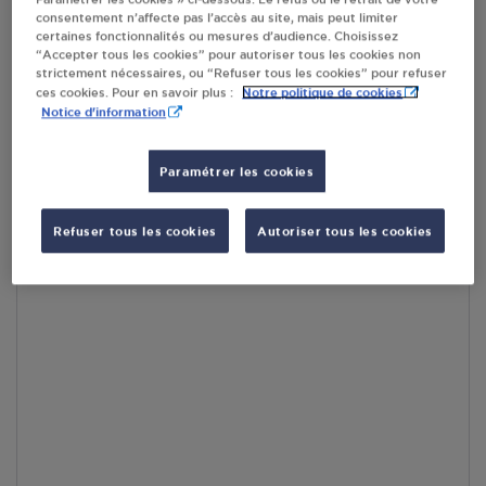
consentement n’affecte pas l’accès au site, mais peut limiter
En cliquant sur « S’y rendre », j’autorise le traitement
certaines fonctionnalités ou mesures d’audience. Choisissez
d’informations (dont mon adresse IP) et leur transfert hors UE
“Accepter tous les cookies” pour autoriser tous les cookies non
par Google Maps afin d’afficher la carte.
En savoir plus
strictement nécessaires, ou “Refuser tous les cookies” pour refuser
Notre politique de cookies
ces cookies. Pour en savoir plus :
Notice d'information
Paramétrer les cookies
Accès
Refuser tous les cookies
Autoriser tous les cookies