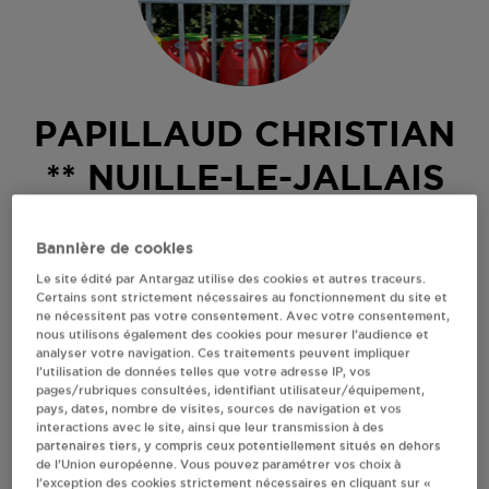
PAPILLAUD CHRISTIAN
** NUILLE-LE-JALLAIS
17 RUE DU SABLON
Bannière de cookies
BAR TABAC
72370
NUILLE-LE-JALLAIS
Le site édité par Antargaz utilise des cookies et autres traceurs.
Certains sont strictement nécessaires au fonctionnement du site et
Revendeur de bouteilles de gaz
ne nécessitent pas votre consentement. Avec votre consentement,
nous utilisons également des cookies pour mesurer l’audience et
analyser votre navigation. Ces traitements peuvent impliquer
S'Y RENDRE
l’utilisation de données telles que votre adresse IP, vos
pages/rubriques consultées, identifiant utilisateur/équipement,
pays, dates, nombre de visites, sources de navigation et vos
AFFICHER LE TÉLÉPHONE
interactions avec le site, ainsi que leur transmission à des
partenaires tiers, y compris ceux potentiellement situés en dehors
de l’Union européenne. Vous pouvez paramétrer vos choix à
RECEVOIR LES COORDONNÉES DU REVENDEUR
l’exception des cookies strictement nécessaires en cliquant sur «