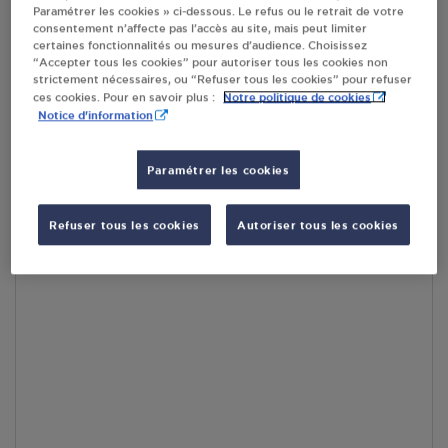
Paramétrer les cookies » ci-dessous. Le refus ou le retrait de votre
consentement n’affecte pas l’accès au site, mais peut limiter
En cliquant sur « S’y rendre », j’autorise le traitement
certaines fonctionnalités ou mesures d’audience. Choisissez
d’informations (dont mon adresse IP) et leur transfert hors UE
“Accepter tous les cookies” pour autoriser tous les cookies non
par Google Maps afin d’afficher la carte.
En savoir plus
strictement nécessaires, ou “Refuser tous les cookies” pour refuser
Notre politique de cookies
ces cookies. Pour en savoir plus :
Notice d'information
Paramétrer les cookies
Accès
Refuser tous les cookies
Autoriser tous les cookies