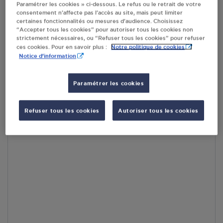
Paramétrer les cookies » ci-dessous. Le refus ou le retrait de votre
En cliquant sur « S’y rendre », j’autorise le traitement
consentement n’affecte pas l’accès au site, mais peut limiter
d’informations (dont mon adresse IP) et leur transfert hors UE
certaines fonctionnalités ou mesures d’audience. Choisissez
par Google Maps afin d’afficher la carte.
En savoir plus
“Accepter tous les cookies” pour autoriser tous les cookies non
strictement nécessaires, ou “Refuser tous les cookies” pour refuser
Notre politique de cookies
ces cookies. Pour en savoir plus :
Notice d'information
Accès
Paramétrer les cookies
Refuser tous les cookies
Autoriser tous les cookies