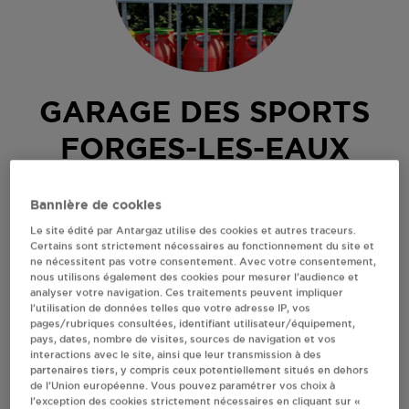
GARAGE DES SPORTS
FORGES-LES-EAUX
RUE DE NEUFCHATEL
Bannière de cookies
76440
FORGES-LES-EAUX
Le site édité par Antargaz utilise des cookies et autres traceurs.
Revendeur de bouteilles de gaz
Certains sont strictement nécessaires au fonctionnement du site et
ne nécessitent pas votre consentement. Avec votre consentement,
nous utilisons également des cookies pour mesurer l’audience et
S'Y RENDRE
analyser votre navigation. Ces traitements peuvent impliquer
l’utilisation de données telles que votre adresse IP, vos
pages/rubriques consultées, identifiant utilisateur/équipement,
AFFICHER LE TÉLÉPHONE
pays, dates, nombre de visites, sources de navigation et vos
interactions avec le site, ainsi que leur transmission à des
partenaires tiers, y compris ceux potentiellement situés en dehors
RECEVOIR LES COORDONNÉES DU REVENDEUR
de l’Union européenne. Vous pouvez paramétrer vos choix à
l’exception des cookies strictement nécessaires en cliquant sur «