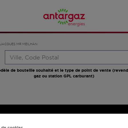
 JACQUES MR MEILHAN
Requête
dèle de bouteille souhaité et le type de point de vente (revend
gaz ou station GPL carburant)
 de cookies