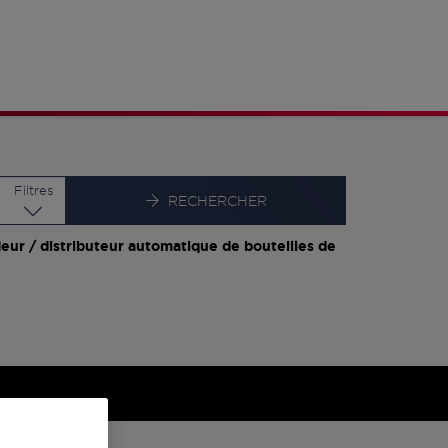
Latitude
Longitude
Filtres
RECHERCHER
eur / distributeur automatique de bouteilles de