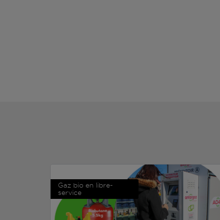
Gaz bio en libre-
service