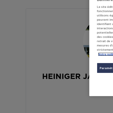
Le site édi
fonctionne
utilisons é
peuvent imp
identifiant
interaction
potentielle
des cookies
retrait de 
mesures d’a
strictement
Notre poli
Paramétr
HEINIGER JACQU
VILLA
32140
ME