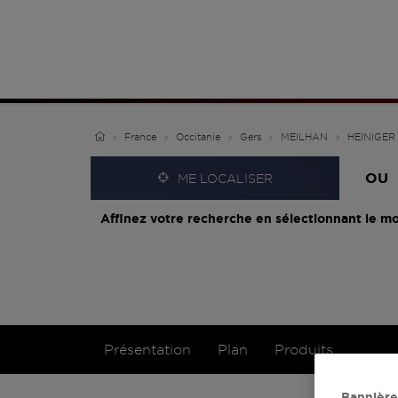
France
Occitanie
Gers
MEILHAN
HEINIGER
OU
ME LOCALISER
Affinez votre recherche en sélectionnant le mo
Présentation
Plan
Produits
Bannière