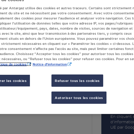
té par Antargaz utilise des cookies et autres traceurs. Certains sont strictement 
ment du site et ne nécessitent pas votre consentement. Avec votre consenteme
galement des cookies pour mesurer l’audience et analyser votre navigation. Ces 
liquer l’utilisation de données telles que votre adresse IP, vos pages/rubriques
 utilisateur/équipement, pays, dates, nombre de visites, sources de navigation et
R
s avec le site, ainsi que leur transmission à des partenaires tiers, y compris ceux
ment situés en dehors de l’Union européenne. Vous pouvez paramétrer vos choix
 strictement nécessaires en cliquant sur « Paramétrer les cookies » ci-dessous. L
votre consentement n’affecte pas l’accès au site, mais peut limiter certaines fonct
udience. Choisissez “Accepter tous les cookies” pour autoriser tous les cookies
 nécessaires, ou “Refuser tous les cookies” pour refuser ces cookies. Pour en sav
tique de cookies
Notice d'information
er les cookies
Refuser tous les cookies
ES MR MEILHAN
Autoriser tous les cookies
GE
ILHAN
En cliquant s
d’informatio
UE par Googl