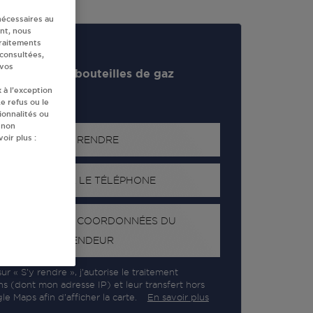
nécessaires au
nt, nous
traitements
 consultées,
 vos
evendeur de bouteilles de gaz
 à l’exception
e refus ou le
ionnalités ou
 non
oir plus :
S'Y RENDRE
AFFICHER LE TÉLÉPHONE
RECEVOIR LES COORDONNÉES DU
REVENDEUR
ur « S’y rendre », j’autorise le traitement
ns (dont mon adresse IP) et leur transfert hors
e Maps afin d’afficher la carte.
En savoir plus