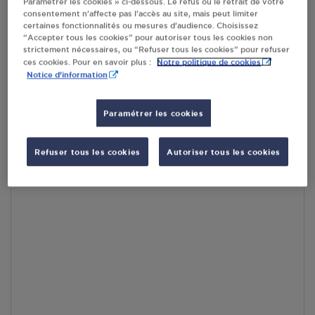
Paramétrer les cookies » ci-dessous. Le refus ou le retrait de votre
consentement n’affecte pas l’accès au site, mais peut limiter
certaines fonctionnalités ou mesures d’audience. Choisissez
En cliquant sur « S’y rendre », j’autorise le traitement
“Accepter tous les cookies” pour autoriser tous les cookies non
d’informations (dont mon adresse IP) et leur transfert hors UE
strictement nécessaires, ou “Refuser tous les cookies” pour refuser
par Google Maps afin d’afficher la carte.
En savoir plus
Notre politique de cookies
ces cookies. Pour en savoir plus :
Notice d'information
Paramétrer les cookies
Accès
Refuser tous les cookies
Autoriser tous les cookies