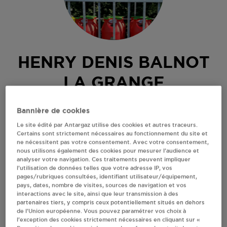
HENRY DENIS BALNOT
LA GRANGE
ROUTE ARRELLES VAUDRON
Bannière de cookies
.
Le site édité par Antargaz utilise des cookies et autres traceurs.
10210
BALNOT LA GRANGE
Certains sont strictement nécessaires au fonctionnement du site et
ne nécessitent pas votre consentement. Avec votre consentement,
Revendeur de bouteilles de gaz
nous utilisons également des cookies pour mesurer l’audience et
analyser votre navigation. Ces traitements peuvent impliquer
S'Y RENDRE
l’utilisation de données telles que votre adresse IP, vos
pages/rubriques consultées, identifiant utilisateur/équipement,
pays, dates, nombre de visites, sources de navigation et vos
interactions avec le site, ainsi que leur transmission à des
AFFICHER LE TÉLÉPHONE
partenaires tiers, y compris ceux potentiellement situés en dehors
de l’Union européenne. Vous pouvez paramétrer vos choix à
l’exception des cookies strictement nécessaires en cliquant sur «
RECEVOIR LES COORDONNÉES DU REVENDEUR