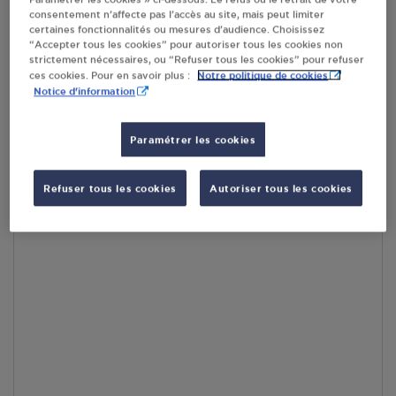
consentement n’affecte pas l’accès au site, mais peut limiter
En cliquant sur « S’y rendre », j’autorise le traitement
certaines fonctionnalités ou mesures d’audience. Choisissez
d’informations (dont mon adresse IP) et leur transfert hors UE
“Accepter tous les cookies” pour autoriser tous les cookies non
par Google Maps afin d’afficher la carte.
En savoir plus
strictement nécessaires, ou “Refuser tous les cookies” pour refuser
Notre politique de cookies
ces cookies. Pour en savoir plus :
Notice d'information
Paramétrer les cookies
Accès
Refuser tous les cookies
Autoriser tous les cookies