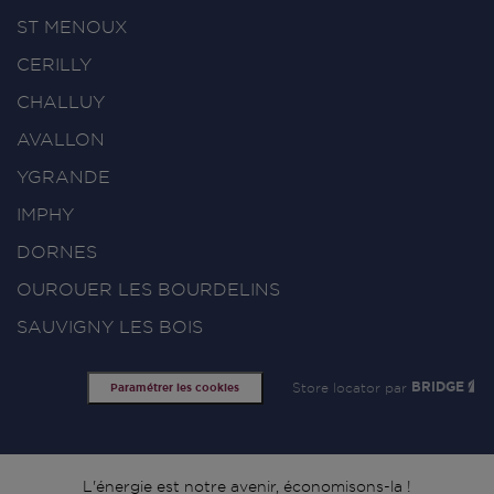
ST MENOUX
CERILLY
CHALLUY
AVALLON
YGRANDE
IMPHY
DORNES
OUROUER LES BOURDELINS
SAUVIGNY LES BOIS
Store locator par
BRIDGE
Paramétrer les cookies
L'énergie est notre avenir, économisons-la !