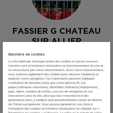
FASSIER G CHATEAU
SUR ALLIER
8 RUE ST VINCENT
Bannière de cookies
03320
CHATEAU SUR ALLIER
Le site édité par Antargaz utilise des cookies et autres traceurs.
Certains sont strictement nécessaires au fonctionnement du site et
Revendeur de bouteilles de gaz
ne nécessitent pas votre consentement. Avec votre consentement,
nous utilisons également des cookies pour mesurer l’audience et
S'Y RENDRE
analyser votre navigation. Ces traitements peuvent impliquer
l’utilisation de données telles que votre adresse IP, vos
pages/rubriques consultées, identifiant utilisateur/équipement,
pays, dates, nombre de visites, sources de navigation et vos
AFFICHER LE TÉLÉPHONE
interactions avec le site, ainsi que leur transmission à des
partenaires tiers, y compris ceux potentiellement situés en dehors
de l’Union européenne. Vous pouvez paramétrer vos choix à
RECEVOIR LES COORDONNÉES DU REVENDEUR
l’exception des cookies strictement nécessaires en cliquant sur «
Paramétrer les cookies » ci-dessous. Le refus ou le retrait de votre