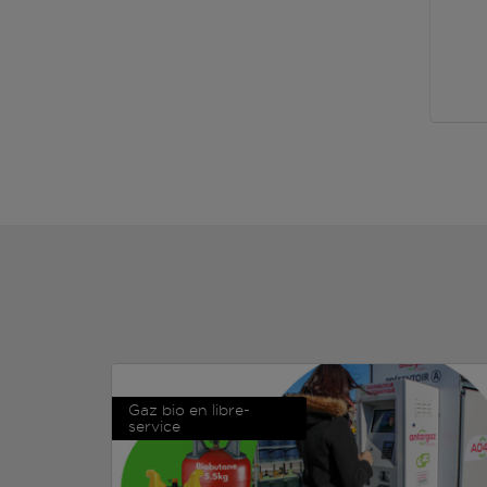
Gaz bio en libre-
service