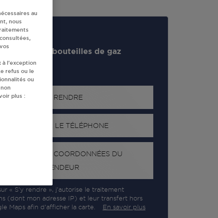
nécessaires au
nt, nous
traitements
 consultées,
 vos
evendeur de bouteilles de gaz
 à l’exception
e refus ou le
ionnalités ou
 non
oir plus :
S'Y RENDRE
AFFICHER LE TÉLÉPHONE
RECEVOIR LES COORDONNÉES DU
REVENDEUR
ur « S’y rendre », j’autorise le traitement
ns (dont mon adresse IP) et leur transfert hors
e Maps afin d’afficher la carte.
En savoir plus