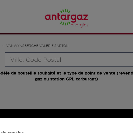
VANWYNSBERGHE VALERIE SARTON
Requête
dèle de bouteille souhaité et le type de point de vente (revend
gaz ou station GPL carburant)
 de cookies