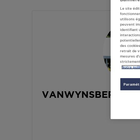
Le site édi
fonctionne
utilisons é
peuvent imp
identifiant
interaction
potentielle
des cookies
retrait de 
mesures d’a
strictement
Notre poli
Paramétr
VANWYNSBERGHE 
RUE D'A
62760
SA