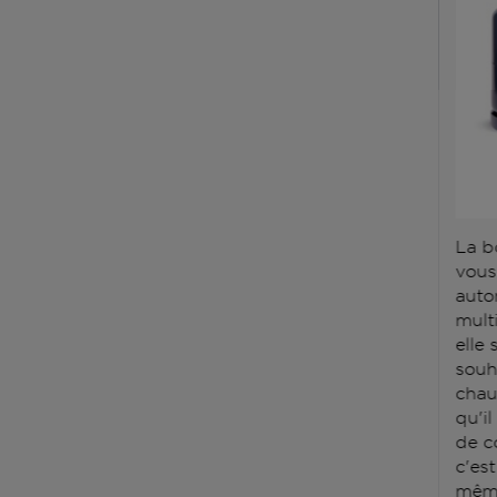
La b
vous
auto
mult
elle
souh
chauf
qu'il
de c
c'es
même