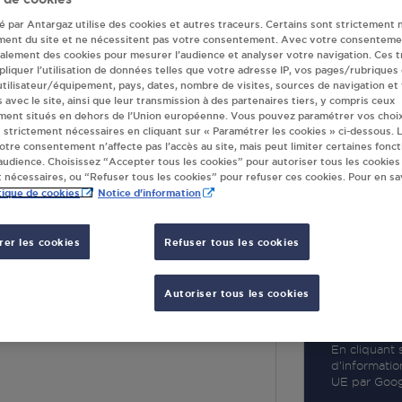
té par Antargaz utilise des cookies et autres traceurs. Certains sont strictement 
ment du site et ne nécessitent pas votre consentement. Avec votre consenteme
galement des cookies pour mesurer l’audience et analyser votre navigation. Ces 
liquer l’utilisation de données telles que votre adresse IP, vos pages/rubriques
 utilisateur/équipement, pays, dates, nombre de visites, sources de navigation et
R
s avec le site, ainsi que leur transmission à des partenaires tiers, y compris ceux
ment situés en dehors de l’Union européenne. Vous pouvez paramétrer vos choix
 strictement nécessaires en cliquant sur « Paramétrer les cookies » ci-dessous. L
votre consentement n’affecte pas l’accès au site, mais peut limiter certaines fonct
udience. Choisissez “Accepter tous les cookies” pour autoriser tous les cookies
 nécessaires, ou “Refuser tous les cookies” pour refuser ces cookies. Pour en sav
tique de cookies
Notice d'information
er les cookies
Refuser tous les cookies
VALERIE SARTON
Autoriser tous les cookies
LBERT
RTON
En cliquant s
d’informatio
UE par Googl