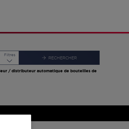
Latitude
Longitude
Filtres
RECHERCHER
eur / distributeur automatique de bouteilles de