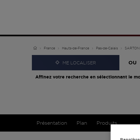
France
Hauts-de-France
Pas-de-Calais
SARTON
OU
ME LOCALISER
Affinez votre recherche en sélectionnant le mo
Présentation
Plan
Produits
Bannière