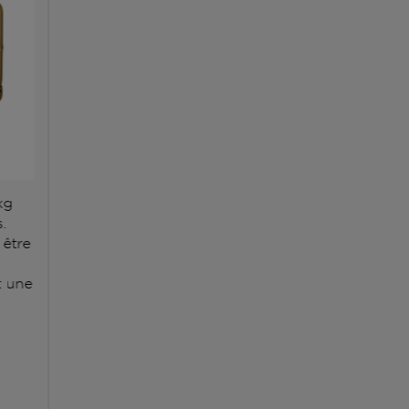
kg
.
 être
 une