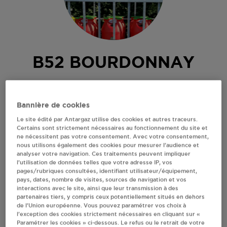
B52 BOURDONNAY
76 RUE PRINCIPALE
57810
BOURDONNAY
Bannière de cookies
Revendeur de bouteilles de gaz
Le site édité par Antargaz utilise des cookies et autres traceurs.
Certains sont strictement nécessaires au fonctionnement du site et
S'Y RENDRE
ne nécessitent pas votre consentement. Avec votre consentement,
nous utilisons également des cookies pour mesurer l’audience et
analyser votre navigation. Ces traitements peuvent impliquer
l’utilisation de données telles que votre adresse IP, vos
RECEVOIR LES COORDONNÉES DU REVENDEUR
pages/rubriques consultées, identifiant utilisateur/équipement,
pays, dates, nombre de visites, sources de navigation et vos
En cliquant sur « S’y rendre », j’autorise le traitement
interactions avec le site, ainsi que leur transmission à des
d’informations (dont mon adresse IP) et leur transfert hors UE
partenaires tiers, y compris ceux potentiellement situés en dehors
de l’Union européenne. Vous pouvez paramétrer vos choix à
par Google Maps afin d’afficher la carte.
En savoir plus
l’exception des cookies strictement nécessaires en cliquant sur «
Paramétrer les cookies » ci-dessous. Le refus ou le retrait de votre