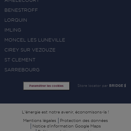
AMELECOURT
BENESTROFF
LORQUIN
IMLING
MONCEL LES LUNEVILLE
CIREY SUR VEZOUZE
ST CLEMENT
SARREBOURG
Store locator par
BRIDGE
Paramétrer les cookies
Signature
L'énergie est notre avenir, économisons-la !
Mentions légales
Protection des données
Notice d’information Google Maps