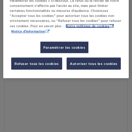
Paramétrer les cookies » ci-dessous. Le refus ou le retrait de votre
consentement n’affecte pas l’accès au site, mais peut limiter
certaines fonctionnalités ou mesures d’audience. Choisissez
En cliquant sur « S’y rendre », j’autorise le traitement
“Accepter tous les cookies” pour autoriser tous les cookies non
d’informations (dont mon adresse IP) et leur transfert hors UE
strictement nécessaires, ou “Refuser tous les cookies” pour refuser
par Google Maps afin d’afficher la carte.
En savoir plus
Notre politique de cookies
ces cookies. Pour en savoir plus :
Notice d'information
Paramétrer les cookies
Accès
Refuser tous les cookies
Autoriser tous les cookies