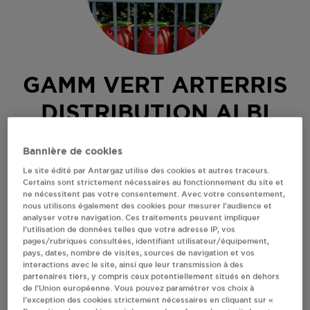
GAMM VERT ARTERRIS
DISTRIBUTION ALBI
RANTEUIL
Bannière de cookies
ROUTE DE CASTRE
Le site édité par Antargaz utilise des cookies et autres traceurs.
81000
ALBI
Certains sont strictement nécessaires au fonctionnement du site et
ne nécessitent pas votre consentement. Avec votre consentement,
Revendeur de bouteilles de gaz
nous utilisons également des cookies pour mesurer l’audience et
analyser votre navigation. Ces traitements peuvent impliquer
S'Y RENDRE
l’utilisation de données telles que votre adresse IP, vos
pages/rubriques consultées, identifiant utilisateur/équipement,
pays, dates, nombre de visites, sources de navigation et vos
interactions avec le site, ainsi que leur transmission à des
AFFICHER LE TÉLÉPHONE
partenaires tiers, y compris ceux potentiellement situés en dehors
de l’Union européenne. Vous pouvez paramétrer vos choix à
l’exception des cookies strictement nécessaires en cliquant sur «
RECEVOIR LES COORDONNÉES DU REVENDEUR