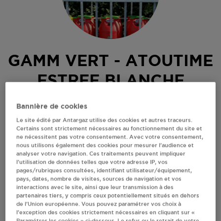
GAMM VERT - ATOUTIME
ESTREE BLANCHE
RUE FRANCOIS DENOEUX
Bannière de cookies
62145
ESTREE BLANCHE
Le site édité par Antargaz utilise des cookies et autres traceurs.
Certains sont strictement nécessaires au fonctionnement du site et
Revendeur de bouteilles de gaz
ne nécessitent pas votre consentement. Avec votre consentement,
nous utilisons également des cookies pour mesurer l’audience et
S'Y RENDRE
analyser votre navigation. Ces traitements peuvent impliquer
l’utilisation de données telles que votre adresse IP, vos
pages/rubriques consultées, identifiant utilisateur/équipement,
pays, dates, nombre de visites, sources de navigation et vos
AFFICHER LE TÉLÉPHONE
interactions avec le site, ainsi que leur transmission à des
partenaires tiers, y compris ceux potentiellement situés en dehors
de l’Union européenne. Vous pouvez paramétrer vos choix à
RECEVOIR LES COORDONNÉES DU REVENDEUR
l’exception des cookies strictement nécessaires en cliquant sur «
Paramétrer les cookies » ci-dessous. Le refus ou le retrait de votre