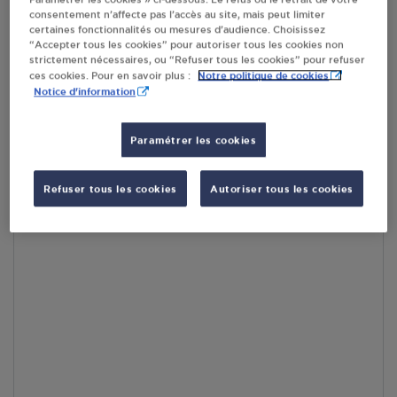
consentement n’affecte pas l’accès au site, mais peut limiter
En cliquant sur « S’y rendre », j’autorise le traitement
certaines fonctionnalités ou mesures d’audience. Choisissez
d’informations (dont mon adresse IP) et leur transfert hors UE
“Accepter tous les cookies” pour autoriser tous les cookies non
par Google Maps afin d’afficher la carte.
En savoir plus
strictement nécessaires, ou “Refuser tous les cookies” pour refuser
Notre politique de cookies
ces cookies. Pour en savoir plus :
Notice d'information
Paramétrer les cookies
Accès
Refuser tous les cookies
Autoriser tous les cookies