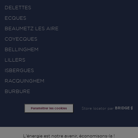
DELETTES
ECQUES
BEAUMETZ LES AIRE
COYECQUES
BELLINGHEM
LILLERS
ISBERGUES
RACQUINGHEM
BURBURE
Store locator par
BRIDGE
Paramétrer les cookies
L'énergie est notre avenir, économisons-la !