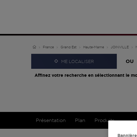
France
Grand Est
Haute-Marne
JOINVILLE
OU
ME LOCALISER
Affinez votre recherche en sélectionnant le mo
Présentation
Plan
Produits
Bannière