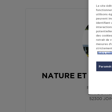
Le site édi
fonctionne
utilisons é
peuvent imp
identifiant
interaction
potentielle
des cookies
retrait de 
mesures d’a
strictement
Notre poli
Paramétr
NATURE ET PLEIN
RUE DES L
Z.A. DU M
52300
JOI