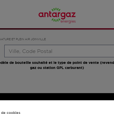
NATURE ET PLEIN AIR JOINVILLE
Requête
dèle de bouteille souhaité et le type de point de vente (revend
gaz ou station GPL carburant)
 de cookies