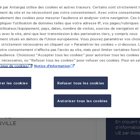
té par Antargaz utilise des cookies et autres traceurs. Certains sont strictement 
ment du site et ne nécessitent pas votre consentement. Avec votre consenteme
galement des cookies pour mesurer l’audience et analyser votre navigation. Ces 
liquer l’utilisation de données telles que votre adresse IP, vos pages/rubriques
 utilisateur/équipement, pays, dates, nombre de visites, sources de navigation et
R
s avec le site, ainsi que leur transmission à des partenaires tiers, y compris ceux
ment situés en dehors de l’Union européenne. Vous pouvez paramétrer vos choix
 strictement nécessaires en cliquant sur « Paramétrer les cookies » ci-dessous. L
votre consentement n’affecte pas l’accès au site, mais peut limiter certaines fonct
udience. Choisissez “Accepter tous les cookies” pour autoriser tous les cookies
 nécessaires, ou “Refuser tous les cookies” pour refuser ces cookies. Pour en sav
tique de cookies
Notice d'information
er les cookies
Refuser tous les cookies
 AIR JOINVILLE
Autoriser tous les cookies
AURIERS
ONGEAT
En cliquant s
NVILLE
d’informatio
UE par Googl