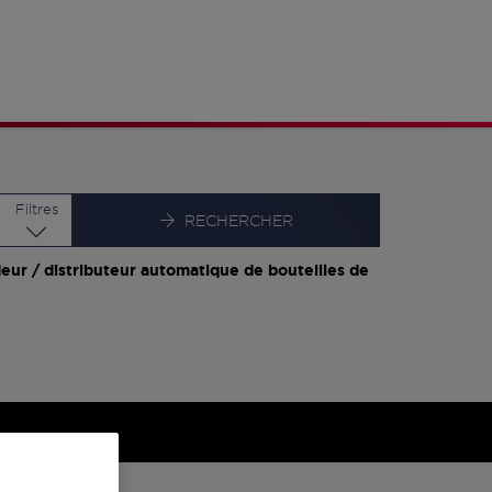
Latitude
Longitude
Filtres
RECHERCHER
eur / distributeur automatique de bouteilles de