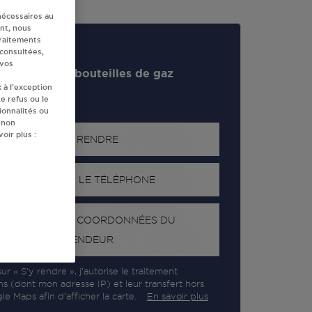
nécessaires au
nt, nous
traitements
 consultées,
 vos
evendeur de bouteilles de gaz
 à l’exception
e refus ou le
ionnalités ou
 non
oir plus :
S'Y RENDRE
AFFICHER LE TÉLÉPHONE
RECEVOIR LES COORDONNÉES DU
REVENDEUR
ur « S’y rendre », j’autorise le traitement
ns (dont mon adresse IP) et leur transfert hors
e Maps afin d’afficher la carte.
En savoir plus