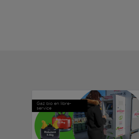
Gaz bio en libre-
service