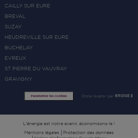
CAILLY SUR EURE
BREVAL
SUZAY
HEUDREVILLE SUR EURE
BUCHELAY
EVREUX
ST PIERRE DU VAUVRAY
GRAVIGNY
Store locator par
BRIDGE
Paramétrer les cookies
Signature
L'énergie est notre avenir, économisons-la !
Mentions légales
Protection des données