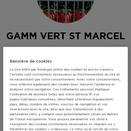
GAMM VERT ST MARCEL
18 RUE DE LA POSTE
27950
ST MARCEL
Bannière de cookies
Revendeur de bouteilles de gaz
Le site édité par Antargaz utilise des cookies et autres traceurs.
Certains sont strictement nécessaires au fonctionnement du site et
S'Y RENDRE
ne nécessitent pas votre consentement. Avec votre consentement,
nous utilisons également des cookies pour mesurer l’audience et
analyser votre navigation. Ces traitements peuvent impliquer
l’utilisation de données telles que votre adresse IP, vos
AFFICHER LE TÉLÉPHONE
pages/rubriques consultées, identifiant utilisateur/équipement,
pays, dates, nombre de visites, sources de navigation et vos
interactions avec le site, ainsi que leur transmission à des
RECEVOIR LES COORDONNÉES DU REVENDEUR
partenaires tiers, y compris ceux potentiellement situés en dehors
de l’Union européenne. Vous pouvez paramétrer vos choix à
l’exception des cookies strictement nécessaires en cliquant sur «
En cliquant sur « S’y rendre », j’autorise le traitement
Paramétrer les cookies » ci-dessous. Le refus ou le retrait de votre
d’informations (dont mon adresse IP) et leur transfert hors UE